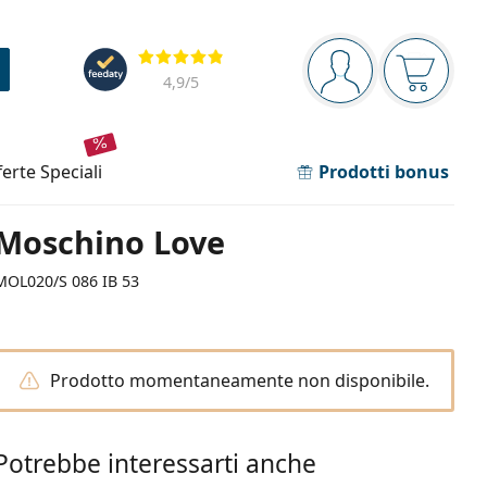
Barra di navigazione
Valutazione
sei connesso
Il carrel
4,9
/5
fferte speciali
Prodotti bonus
Moschino Love
MOL020/S 086 IB 53
Prodotto momentaneamente non disponibile.
Potrebbe interessarti anche