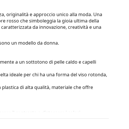
a, originalità e approccio unico alla moda. Una
ore rosso che simboleggia la gioia ultima della
è caratterizzata da innovazione, creatività e una
sono un modello da donna.
mente a un sottotono di pelle caldo e capelli
elta ideale per chi ha una forma del viso rotonda,
 plastica di alta qualità, materiale che offre
erare il contrasto o distorcere i colori.
erso il basso, in cui la parte inferiore della lente è
ermette di filtrare la luce solare diretta, mentre