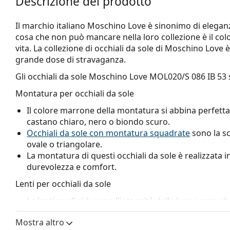
Descrizione del prodotto
Il marchio italiano Moschino Love è sinonimo di eleganz
cosa che non può mancare nella loro collezione è il col
vita. La collezione di occhiali da sole di Moschino Love 
grande dose di stravaganza.
Gli occhiali da sole
Moschino Love MOL020/S 086 IB 53
Montatura per occhiali da sole
Il colore marrone della montatura si abbina perfetta
castano chiaro, nero o biondo scuro.
Occhiali da sole con montatura squadrate
sono la sc
ovale o triangolare.
La montatura di questi occhiali da sole è realizzata in
durevolezza e comfort.
Lenti per occhiali da sole
Le lenti verdi riducono l'intensità della luce senza alt
Gli
occhiali da sole montano lenti sfumate
dall'alto v
Mostra altro
la parte più chiara. La colorazione più scura in alto p