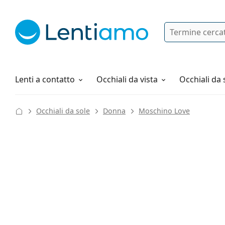
Ricerca
Ho già un account cliente Lentiam
Navigazione del sito
Soluzioni
Tutto sugli acquisti
Lenti a contatto
Occhiali da vista
Occhiali da 
Occhiali da sole
Donna
Moschino Love