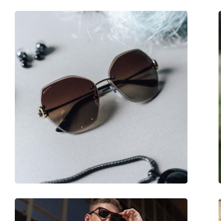
Accessori
Custodia:
Sì
Panno per pulizia:
Sì
Altro
Sesso:
Donna
Categorie:
Occhiali da sole
Marca:
Moschino Love
Utilizzo:
Moda
Codice:
MOL020/S 086 IB 53