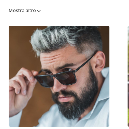
Altezza lente:
44 mm
Mostra altro
Diametro lente (Calibro):
53 mm
Materiale delle lenti:
Plastica
Filtro UV 400:
Sì
Montatura
Forma montatura:
Squadrata
Colore montatura:
Marrone
Materiale montatura:
Plastica
Taglia:
M
Larghezza montatura:
132 mm
Lunghezza asta (Asta):
140 mm
Ponte:
17 mm
Peso:
100 g
Naselli regolabili:
No