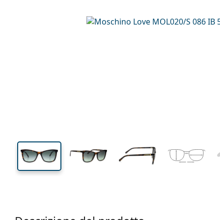
132 mm
Larghezza montatura
Diametr
lente (Cali
44 mm
53 mm
Altezza lente
Diametro lente (Calibro)