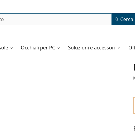
Cerca
o
sole
Occhiali per PC
Soluzioni e accessori
o