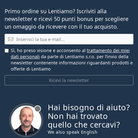
Primo ordine su Lentiamo? Iscriviti alla
newsletter e ricevi 50 punti bonus per scegliere
un omaggio da ricevere con il tuo acquisto.
E-mail
Sì, ho preso visione e acconsento al
trattamento dei miei
dati personali
da parte di Lentiamo s.r.o. per l’invio della
newsletter contenente informazioni riguardanti prodotti e
offerte di Lentiamo
Ricevi la newsletter
Hai bisogno di aiuto?
è offline
Non hai trovato
quello che cercavi?
We also speak English