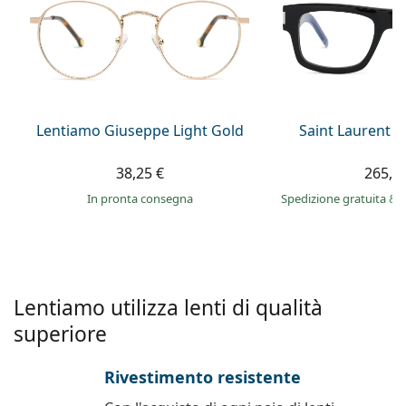
è offline
Persol
Prada
Tutte le marche
Lentiamo Giuseppe Light Gold
Saint Laurent S
38,25 €
265,9
in pronta consegna
Spedizione gratuita
&
Lentiamo utilizza lenti di qualità
superiore
Rivestimento resistente