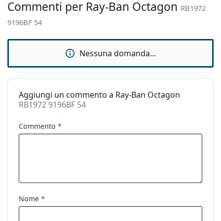
Commenti per Ray-Ban Octagon
RB1972
Materiale
Plastica
9196BF 54
montatura:
Taglia:
M
Nessuna domanda...
Larghezza
137 mm
montatura:
Lunghezza asta
145 mm
Aggiungi un commento a Ray-Ban Octagon
(Asta):
RB1972 9196BF 54
Ponte:
19 mm
Commento
*
Peso:
100 g
Naselli
Sì
regolabili:
Accessori
Custodia:
Sì
Nome
*
Panno per
Sì
pulizia: