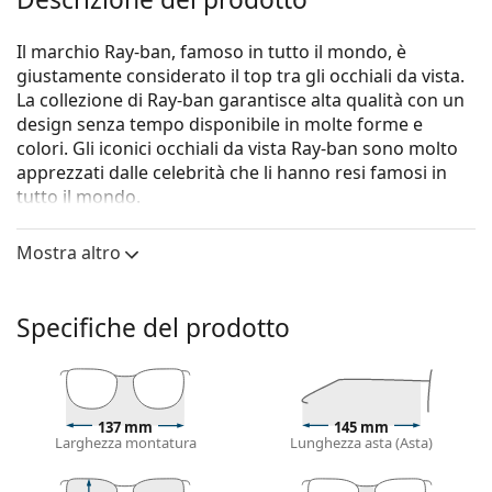
Il marchio Ray-ban, famoso in tutto il mondo, è
giustamente considerato il top tra gli occhiali da vista.
La collezione di Ray-ban garantisce alta qualità con un
design senza tempo disponibile in molte forme e
colori. Gli iconici occhiali da vista Ray-ban sono molto
apprezzati dalle celebrità che li hanno resi famosi in
tutto il mondo.
Gli occhiali
Ray-Ban Octagon RB1972 9196BF 54
sono
Mostra altro
un modello unisex.
Vorresti vedere come ti stanno questi occhiali? Prova la
funzione Specchio Virtuale di Lentiamo.
Specifiche del prodotto
Montatura per occhiali
Il colore dorato della montatura si abbina
perfettamente a un sottotono di pelle caldo e capelli
137 mm
145 mm
castano scuro.
Larghezza montatura
Lunghezza asta (Asta)
Le montature rettangolari sono la scelta ideale per
chi ha una forma del viso ovale o rotonda.