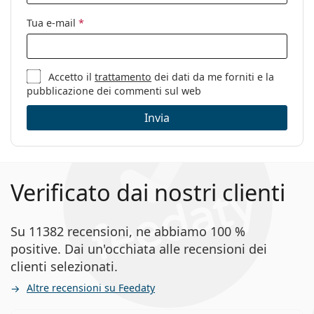
Altro
Tua e-mail
*
Sesso:
Unisex
Categorie:
Occhiali da vista
Accetto il
trattamento
dei dati da me forniti e la
Occhiali per PC
pubblicazione dei commenti sul web
Marca:
Ray-Ban
Invia
Codice:
RB1972 9196BF 54
Verificato dai nostri clienti
Su 11382 recensioni, ne abbiamo 100 %
positive. Dai un'occhiata alle recensioni dei
clienti selezionati.
Altre recensioni su Feedaty