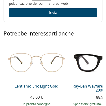
pubblicazione dei commenti sul web
Sesso:
Unisex
Invia
Categorie:
Occhiali da vista
Occhiali per PC
Marca:
Lentiamo
Potrebbe interessarti anche
Codice:
Leonie Light Gold
Lentiamo Eric Light Gold
Ray-Ban Wayfarer
2000 
45,00 €
88,99
in pronta consegna
Spedizione gratuita
&