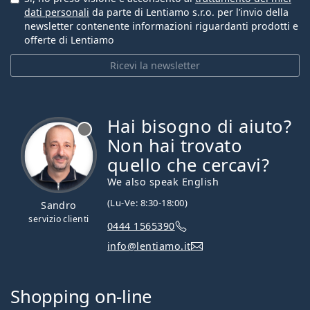
dati personali
da parte di Lentiamo s.r.o. per l’invio della
newsletter contenente informazioni riguardanti prodotti e
offerte di Lentiamo
Ricevi la newsletter
Hai bisogno di aiuto?
è offline
Non hai trovato
quello che cercavi?
We also speak English
(Lu-Ve: 8:30-18:00)
Sandro
servizio clienti
0444 1565390
info@lentiamo.it
Shopping on-line