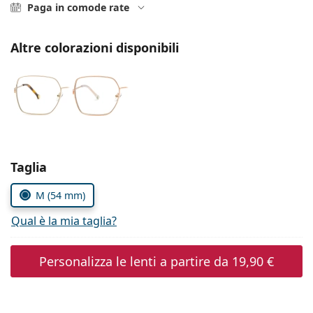
è offline
Persol
Paga in comode rate
Prada
Altre colorazioni disponibili
Tutte le marche
Seleziona i parametri
Taglia
M (54 mm)
Qual è la mia taglia?
Personalizza le lenti a partire da
19,90 €