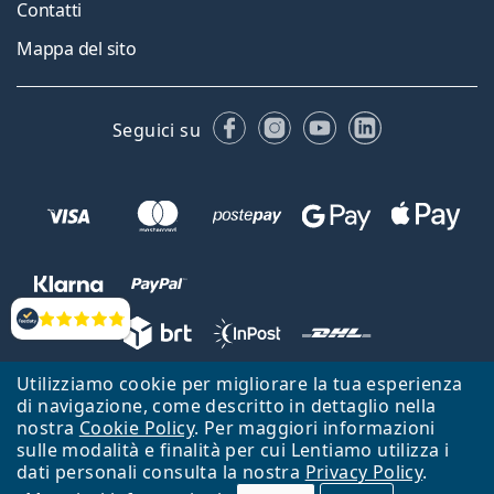
Contatti
Mappa del sito
Facebook
Instagram
YouTube
LinkedIn
Seguici su
Valutazione
Utilizziamo cookie per migliorare la tua esperienza
Lentiamo s.r.o., Vídeňská 12, 37833 Nová Bystřice, Repubblica Ceca.
di navigazione, come descritto in dettaglio nella
Partita IVA: CZ26104784
nostra
Cookie Policy
. Per maggiori informazioni
sulle modalità e finalità per cui Lentiamo utilizza i
Torna alla Home Page
Vai all'inizio
dati personali consulta la nostra
Privacy Policy
.