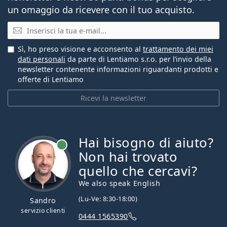
un omaggio da ricevere con il tuo acquisto.
E-mail
Sì, ho preso visione e acconsento al
trattamento dei miei
dati personali
da parte di Lentiamo s.r.o. per l’invio della
newsletter contenente informazioni riguardanti prodotti e
offerte di Lentiamo
Ricevi la newsletter
Hai bisogno di aiuto?
è online
Non hai trovato
quello che cercavi?
We also speak English
(Lu-Ve: 8:30-18:00)
Sandro
servizio clienti
0444 1565390