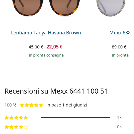
0444 1565390
Gucci
Tutte le soluzioni
Tutte le marche
è online
Persol
Prada
Lentiamo Tanya Havana Brown
Mexx 6380
Tutte le marche
22,05 €
6
45,00 €
89,00 €
in pronta consegna
in pronta c
Recensioni su Mexx
6441 100 51
100 %
in base 1 dei giudizi
1×
0×