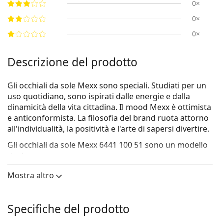
0×
0×
0×
Descrizione del prodotto
Gli occhiali da sole Mexx sono speciali. Studiati per un
uso quotidiano, sono ispirati dalle energie e dalla
dinamicità della vita cittadina. Il mood Mexx è ottimista
e anticonformista. La filosofia del brand ruota attorno
all'individualità, la positività e l'arte di sapersi divertire.
Gli occhiali da sole
Mexx 6441 100 51
sono un modello
da donna.
Montatura per occhiali da sole
Mostra altro
Il colore marrone della montatura si abbina
perfettamente a un sottotono di pelle caldo e capelli
Specifiche del prodotto
castano chiaro, nero o biondo scuro.