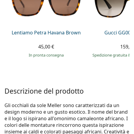
0444 1565390
Gucci
Tutte le soluzioni
Tutte le marche
è online
Persol
Prada
Lentiamo Petra Havana Brown
Gucci GG002
Tutte le marche
45,00 €
159,9
in pronta consegna
Spedizione gratuita
&
i
Descrizione del prodotto
Gli occhiali da sole Meller sono caratterizzati da un
design moderno e un gusto esotico. Il nome del brand
e il logo si ispirano all'omonimo camaleonte africano. I
colori delle montature rincorrono questa ispirazione
insieme ai caldi e colorati paesaggi africani. Creatività e