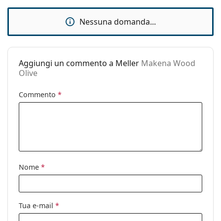
Accessori
Nessuna domanda...
Custodia:
Sì
Panno per
Sì
pulizia:
Aggiungi un commento a Meller
Makena Wood
Altro
Olive
Sesso:
Donna
Commento
*
Categorie:
Occhiali da sole
Marca:
Meller
Utilizzo:
Moda
Codice:
Makena Wood Olive
Nome
*
Tua e-mail
*