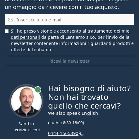
un omaggio da ricevere con il tuo acquisto.
E-mail
Sì, ho preso visione e acconsento al
trattamento dei miei
dati personali
da parte di Lentiamo s.r.o. per l’invio della
newsletter contenente informazioni riguardanti prodotti e
offerte di Lentiamo
Ricevi la newsletter
Hai bisogno di aiuto?
è online
Non hai trovato
quello che cercavi?
We also speak English
(Lu-Ve: 8:30-18:00)
Sandro
servizio clienti
0444 1565390