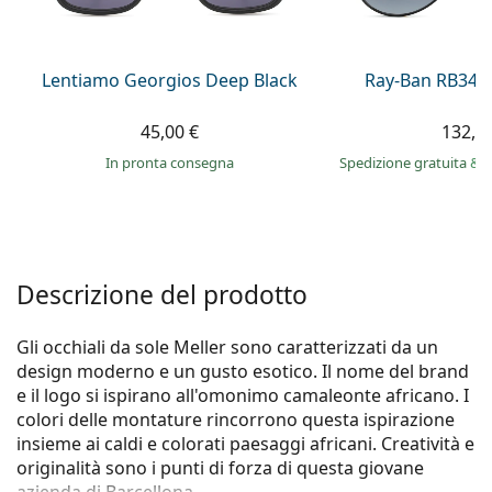
è offline
Persol
Prada
Lentiamo Georgios Deep Black
Ray-Ban RB345
Tutte le marche
45,00 €
132,9
in pronta consegna
Spedizione gratuita
&
i
Descrizione del prodotto
Gli occhiali da sole Meller sono caratterizzati da un
design moderno e un gusto esotico. Il nome del brand
e il logo si ispirano all'omonimo camaleonte africano. I
colori delle montature rincorrono questa ispirazione
insieme ai caldi e colorati paesaggi africani. Creatività e
originalità sono i punti di forza di questa giovane