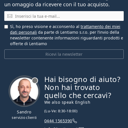
un omaggio da ricevere con il tuo acquisto.
E-mail
Sì, ho preso visione e acconsento al
trattamento dei miei
dati personali
da parte di Lentiamo s.r.o. per l’invio della
newsletter contenente informazioni riguardanti prodotti e
offerte di Lentiamo
Ricevi la newsletter
Hai bisogno di aiuto?
è offline
Non hai trovato
quello che cercavi?
We also speak English
(Lu-Ve: 8:30-18:00)
Sandro
servizio clienti
0444 1565390