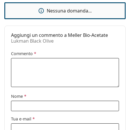
Custodia:
Sì
Nessuna domanda...
Panno per
Sì
pulizia:
Altro
Aggiungi un commento a Meller Bio-Acetate
Sesso:
Unisex
Lukman Black Olive
Categorie:
Occhiali da sole
Commento
*
Marca:
Meller
Utilizzo:
Moda
Codice:
Lukman Black Olive
Nome
*
Tua e-mail
*