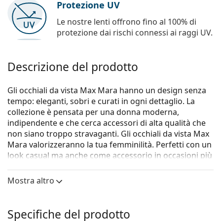
Protezione UV
Le nostre lenti offrono fino al 100% di
protezione dai rischi connessi ai raggi UV.
Descrizione del prodotto
Gli occhiali da vista Max Mara hanno un design senza
tempo: eleganti, sobri e curati in ogni dettaglio. La
collezione è pensata per una donna moderna,
indipendente e che cerca accessori di alta qualità che
non siano troppo stravaganti. Gli occhiali da vista Max
Mara valorizzeranno la tua femminilità. Perfetti con un
look casual ma anche come accessorio in occasioni più
formali.
Mostra altro
Gli occhiali
Max Mara MM 5050 001 15 54
sono un
modello da donna.
Vorresti vedere come ti stanno questi occhiali? Prova la
Specifiche del prodotto
funzione Specchio Virtuale di Lentiamo.