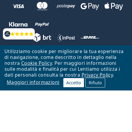
Valutazione
Utilizziamo cookie per migliorare la tua esperienza
Lentiamo s.r.o., Vídeňská 12, 37833 Nová Bystřice, Repubblica Ceca.
di navigazione, come descritto in dettaglio nella
Partita IVA: CZ26104784
nostra
Cookie Policy
. Per maggiori informazioni
sulle modalità e finalità per cui Lentiamo utilizza i
Torna alla Home Page
Vai all'inizio
dati personali consulta la nostra
Privacy Policy
.
Maggiori informazioni
Il sito Lentiamo.it è proprietà di Lentiamo s.r.o., che ne detiene la
Accetto
Rifiuto
gestione.
Online - per te - da 18 anni!