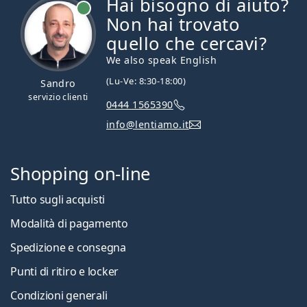
Hai bisogno di aiuto?
è online
Non hai trovato
quello che cercavi?
We also speak English
(Lu-Ve: 8:30-18:00)
Sandro
servizio clienti
0444 1565390
info@lentiamo.it
Shopping on-line
Tutto sugli acquisti
Modalità di pagamento
Spedizione e consegna
Punti di ritiro e locker
Condizioni generali