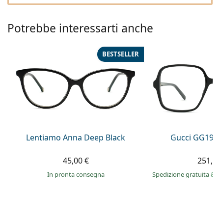
0444 1565390
Gucci
Tutte le soluzioni
Tutte le marche
è online
Persol
Potrebbe interessarti anche
Prada
BESTSELLER
Tutte le marche
Lentiamo Anna Deep Black
Gucci GG199
45,00 €
251,9
in pronta consegna
Spedizione gratuita
&