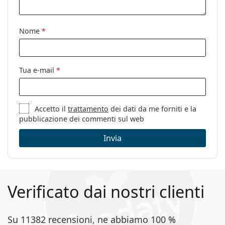
Clip-on:
No
Accessori
Nome
*
Custodia:
Sì
Panno per
Sì
Tua e-mail
*
pulizia:
Altro
Sesso:
Donna
Accetto il
trattamento
dei dati da me forniti e la
pubblicazione dei commenti sul web
Categorie:
Occhiali da vista
Invia
Marca:
Max Mara
Codice:
MM 5050 001 15 54
Verificato dai nostri clienti
Su 11382 recensioni, ne abbiamo 100 %