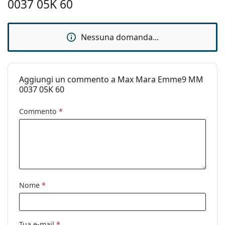
0037 05K 60
Accessori
Custodia:
Sì
Nessuna domanda...
Panno per
Sì
pulizia:
Altro
Aggiungi un commento a Max Mara Emme9 MM
Sesso:
Donna
0037 05K 60
Categorie:
Occhiali da sole
Commento
*
Marca:
Max Mara
Utilizzo:
Moda
Codice:
MM0037/S 05K 60
Nome
*
Tua e-mail
*