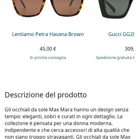
è offline
Persol
Prada
Tutte le marche
Lentiamo Petra Havana Brown
Gucci GG203
45,00 €
309,9
in pronta consegna
Spedizione gratuita
&
i
Descrizione del prodotto
Gli occhiali da sole Max Mara hanno un design senza
tempo: eleganti, sobri e curati in ogni dettaglio. La
collezione è pensata per una donna moderna,
indipendente e che cerca accessori di alta qualità che
non siano troppo stravaganti. Gli occhiali da sole Max