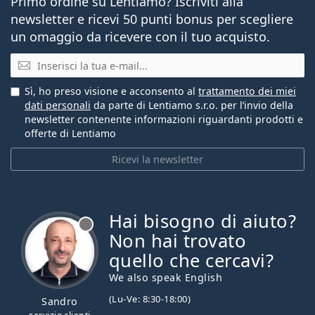
Primo ordine su Lentiamo? Iscriviti alla
newsletter e ricevi 50 punti bonus per scegliere
un omaggio da ricevere con il tuo acquisto.
E-mail
Sì, ho preso visione e acconsento al
trattamento dei miei
dati personali
da parte di Lentiamo s.r.o. per l’invio della
newsletter contenente informazioni riguardanti prodotti e
offerte di Lentiamo
Ricevi la newsletter
Hai bisogno di aiuto?
è offline
Non hai trovato
quello che cercavi?
We also speak English
(Lu-Ve: 8:30-18:00)
Sandro