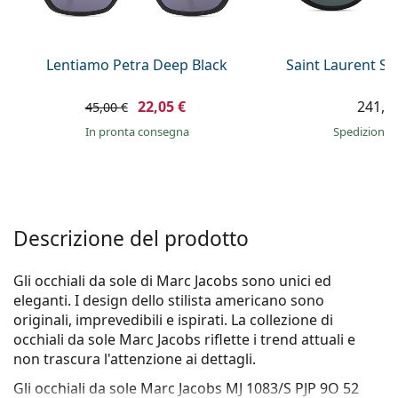
è offline
Persol
Prada
Lentiamo Petra Deep Black
Saint Laurent S
Tutte le marche
22,05 €
241,9
45,00 €
in pronta consegna
Spedizione 
Descrizione del prodotto
Gli occhiali da sole di Marc Jacobs sono unici ed
eleganti. I design dello stilista americano sono
originali, imprevedibili e ispirati. La collezione di
occhiali da sole Marc Jacobs riflette i trend attuali e
non trascura l'attenzione ai dettagli.
Gli occhiali da sole
Marc Jacobs MJ 1083/S PJP 9O 52