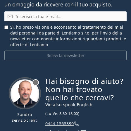
un omaggio da ricevere con il tuo acquisto.
E-mail
Sì, ho preso visione e acconsento al
trattamento dei miei
dati personali
da parte di Lentiamo s.r.o. per l’invio della
newsletter contenente informazioni riguardanti prodotti e
offerte di Lentiamo
Ricevi la newsletter
Hai bisogno di aiuto?
è offline
Non hai trovato
quello che cercavi?
We also speak English
(Lu-Ve: 8:30-18:00)
Sandro
servizio clienti
0444 1565390