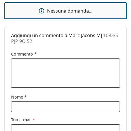
Custodia:
Sì
Nessuna domanda...
Panno per
Sì
pulizia:
Altro
Aggiungi un commento a Marc Jacobs MJ
1083/S
Sesso:
Donna
PJP 9O 52
Categorie:
Occhiali da sole
Commento
*
Marca:
Marc Jacobs
Utilizzo:
Moda
Codice:
1083/S PJP 9O 52
Nome
*
Tua e-mail
*