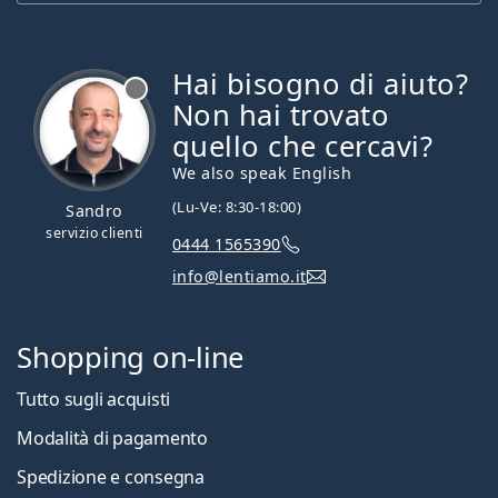
Hai bisogno di aiuto?
è offline
Non hai trovato
quello che cercavi?
We also speak English
(Lu-Ve: 8:30-18:00)
Sandro
servizio clienti
0444 1565390
info@lentiamo.it
Shopping on-line
Tutto sugli acquisti
Modalità di pagamento
Spedizione e consegna