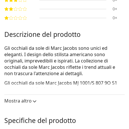
0×
0×
Descrizione del prodotto
Gli occhiali da sole di Marc Jacobs sono unici ed
eleganti. I design dello stilista americano sono
originali, imprevedibili e ispirati. La collezione di
occhiali da sole Marc Jacobs riflette i trend attuali e
non trascura l'attenzione ai dettagli.
Gli occhiali da sole
Marc Jacobs MJ 1001/S 807 9O 51
sono un modello da donna.
Vorresti vedere come ti stanno questi occhiali da sole?
Mostra altro
Prova la funzione Specchio Virtuale di Lentiamo.
Montatura per occhiali da sole
Specifiche del prodotto
Il colore nero della montatura si abbina