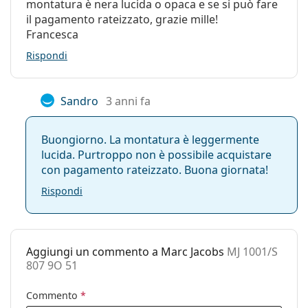
montatura è nera lucida o opaca e se si può fare
Categorie:
Occhiali da sole
il pagamento rateizzato, grazie mille!
Francesca
Marca:
Marc Jacobs
Rispondi
Utilizzo:
Moda
Codice:
MJ 1001/S 807 9O 51
Sandro
3 anni fa
Buongiorno. La montatura è leggermente
lucida. Purtroppo non è possibile acquistare
con pagamento rateizzato. Buona giornata!
Rispondi
Aggiungi un commento a Marc Jacobs
MJ 1001/S
807 9O 51
Commento
*