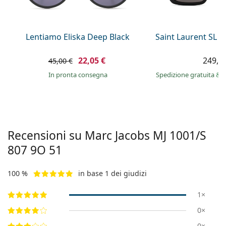
è offline
Persol
Prada
Lentiamo Eliska Deep Black
Saint Laurent SL 
Tutte le marche
22,05 €
249,9
45,00 €
in pronta consegna
Spedizione gratuita
&
i
Recensioni su Marc Jacobs
MJ 1001/S
807 9O 51
100 %
in base 1 dei giudizi
1×
0×
0×