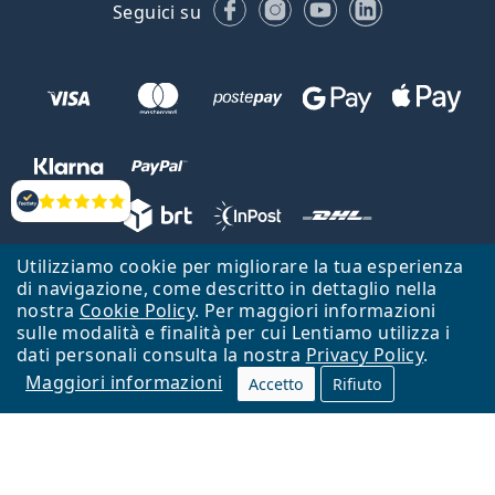
Facebook
Instagram
YouTube
LinkedIn
Seguici su
Valutazione
Utilizziamo cookie per migliorare la tua esperienza
Lentiamo s.r.o., Vídeňská 12, 37833 Nová Bystřice, Repubblica Ceca.
di navigazione, come descritto in dettaglio nella
Partita IVA: CZ26104784
nostra
Cookie Policy
. Per maggiori informazioni
sulle modalità e finalità per cui Lentiamo utilizza i
Torna alla Home Page
Vai all'inizio
dati personali consulta la nostra
Privacy Policy
.
Maggiori informazioni
Il sito Lentiamo.it è proprietà di Lentiamo s.r.o., che ne detiene la
Accetto
Rifiuto
gestione.
Online - per te - da 18 anni!