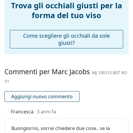
tantissimi modelli dei migliori marchi.
Larghezza
136 mm
Trova gli occhiali giusti per la
montatura:
forma del tuo viso
Lunghezza asta
140 mm
(Asta):
Ponte:
21 mm
Come scegliere gli occhiali da sole
giusti?
Peso:
155 g
Naselli
No
regolabili:
Cerniere a
No
Commenti per Marc Jacobs
MJ 1001/S 807 9O
molla:
51
Accessori
Custodia:
Sì
Aggiungi nuovo commento
Panno per
Sì
pulizia:
Francesca
3 anni fa
Altro
Buongiorno, vorrei chiedere due cose.. se la
Sesso:
Donna