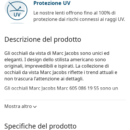
Protezione UV
Le nostre lenti offrono fino al 100% di
protezione dai rischi connessi ai raggi UV.
Descrizione del prodotto
Gli occhiali da vista di Marc Jacobs sono unici ed
eleganti. I design dello stilista americano sono
originali, imprevedibili e ispirati. La collezione di
occhiali da vista Marc Jacobs riflette i trend attuali e
non trascura l'attenzione ai dettagli.
Gli occhiali
Marc Jacobs Marc 605 086 19 55
sono un
modello da donna.
Vorresti vedere come ti stanno questi occhiali? Prova la
Mostra altro
funzione Specchio Virtuale di Lentiamo.
Montatura per occhiali
Specifiche del prodotto
Il colore marrone della montatura si abbina