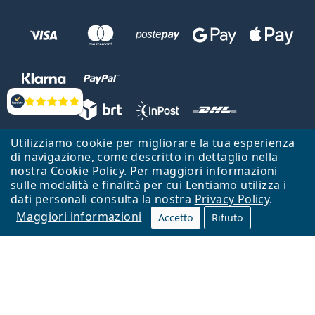
Valutazione
Utilizziamo cookie per migliorare la tua esperienza
Lentiamo s.r.o., Vídeňská 12, 37833 Nová Bystřice, Repubblica Ceca.
di navigazione, come descritto in dettaglio nella
Partita IVA: CZ26104784
nostra
Cookie Policy
. Per maggiori informazioni
sulle modalità e finalità per cui Lentiamo utilizza i
Torna alla Home Page
Vai all'inizio
dati personali consulta la nostra
Privacy Policy
.
Maggiori informazioni
Il sito Lentiamo.it è proprietà di Lentiamo s.r.o., che ne detiene la
Accetto
Rifiuto
gestione.
Online - per te - da 18 anni!