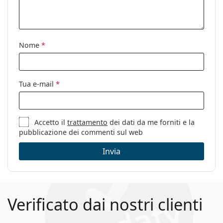
Clip-on:
No
Accessori
Nome
*
Custodia:
Sì
Panno per
Sì
pulizia:
Tua e-mail
*
Altro
Sesso:
Donna
Categorie:
Occhiali da vista
Accetto il
trattamento
dei dati da me forniti e la
pubblicazione dei commenti sul web
Marca:
Marc Jacobs
Invia
Codice:
605 086 19 55
Verificato dai nostri clienti