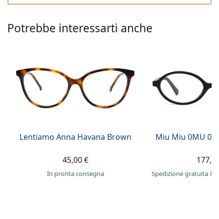
0444 1565390
Gucci
Tutte le soluzioni
Tutte le marche
è online
Persol
Potrebbe interessarti anche
Prada
Tutte le marche
Lentiamo Anna Havana Brown
Miu Miu 0MU 01
45,00 €
177,9
in pronta consegna
Spedizione gratuita
&