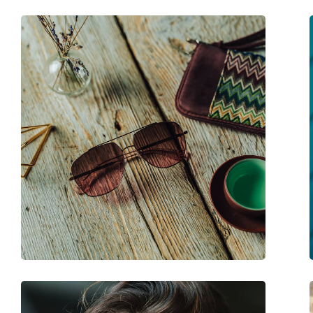
Accessori
Custodia:
Sì
Panno per pulizia:
Sì
Altro
Sesso:
Donna
Categorie:
Occhiali da sole
Marca:
Marc Jacobs
Utilizzo:
Moda
Codice:
223/S 6OC/M2 54