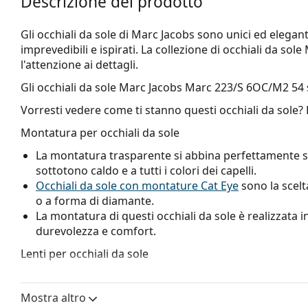
Descrizione del prodotto
Gli occhiali da sole di Marc Jacobs sono unici ed eleganti
imprevedibili e ispirati. La collezione di occhiali da sole
l'attenzione ai dettagli.
Gli occhiali da sole
Marc Jacobs Marc 223/S 6OC/M2 54
Vorresti vedere come ti stanno questi occhiali da sole?
Montatura per occhiali da sole
La montatura trasparente si abbina perfettamente si
sottotono caldo e a tutti i colori dei capelli.
Occhiali da sole con montature Cat Eye
sono la scelt
o a forma di diamante.
La montatura di questi occhiali da sole è realizzata in
durevolezza e comfort.
Lenti per occhiali da sole
Le lenti marroni bloccano leggermente la luce blu, fil
nitida. Sono versatili e consigliate per le persone co
Mostra altro
Gli
occhiali da sole montano lenti sfumate
dall'alto v