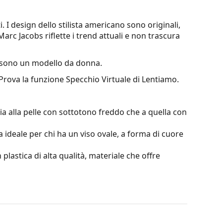
. I design dello stilista americano sono originali,
 Marc Jacobs riflette i trend attuali e non trascura
sono un modello da donna.
 Prova la funzione Specchio Virtuale di Lentiamo.
a alla pelle con sottotono freddo che a quella con
a ideale per chi ha un viso ovale, a forma di cuore
 plastica di alta qualità, materiale che offre
trano i riflessi e garantiscono una visione più
n miopia.
erso il basso, in cui la parte inferiore della lente è