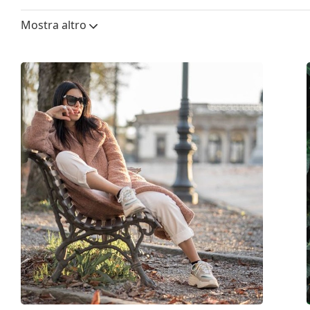
Altezza lente:
52 mm
Mostra altro
Diametro lente (Calibro):
54 mm
Materiale delle lenti:
Plastica
Filtro UV 400:
Sì
Montatura
Forma montatura:
Cat Eye
Colore montatura:
Trasparente
Materiale montatura:
Plastica
Taglia:
L
Larghezza montatura:
141 mm
Lunghezza asta (Asta):
145 mm
Ponte:
17 mm
Peso:
45 g
Naselli regolabili:
No