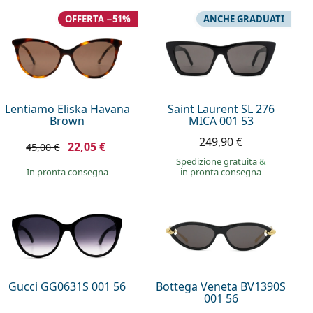
OFFERTA −51%
ANCHE GRADUATI
Lentiamo Eliska Havana
Saint Laurent SL 276
Brown
MICA 001 53
249,90 €
22,05 €
45,00 €
Spedizione gratuita
&
in pronta consegna
in pronta consegna
Gucci GG0631S 001 56
Bottega Veneta BV1390S
001 56