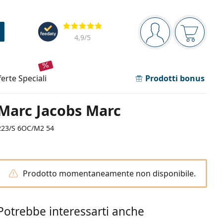
Barra di navigazione
Valutazione
sei connesso
Il carrel
4,9
/5
fferte speciali
Prodotti bonus
Marc Jacobs Marc
223/S 6OC/M2 54
Prodotto momentaneamente non disponibile.
Potrebbe interessarti anche