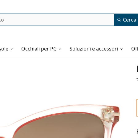
Cerca
o
sole
Occhiali per PC
Soluzioni e accessori
o