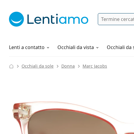
Ricerca
Ho già un account cliente Lentiam
Navigazione del sito
Soluzioni
Tutto sugli acquisti
Lenti a contatto
Occhiali da vista
Occhiali da 
Occhiali da sole
Donna
Marc Jacobs