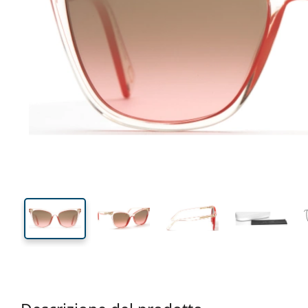
141 mm
Larghezza montatura
Diametr
lente (Cali
52 mm
54 mm
Altezza lente
Diametro lente (Calibro)