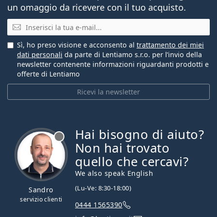
un omaggio da ricevere con il tuo acquisto.
E-mail
Sì, ho preso visione e acconsento al
trattamento dei miei
dati personali
da parte di Lentiamo s.r.o. per l’invio della
newsletter contenente informazioni riguardanti prodotti e
offerte di Lentiamo
Ricevi la newsletter
Hai bisogno di aiuto?
è offline
Non hai trovato
quello che cercavi?
We also speak English
(Lu-Ve: 8:30-18:00)
Sandro
servizio clienti
0444 1565390