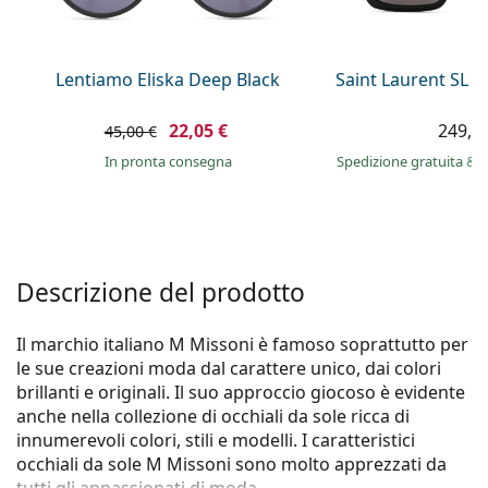
è offline
Persol
Prada
Lentiamo Eliska Deep Black
Saint Laurent SL 
Tutte le marche
22,05 €
249,9
45,00 €
in pronta consegna
Spedizione gratuita
&
i
Descrizione del prodotto
Il marchio italiano M Missoni è famoso soprattutto per
le sue creazioni moda dal carattere unico, dai colori
brillanti e originali. Il suo approccio giocoso è evidente
anche nella collezione di occhiali da sole ricca di
innumerevoli colori, stili e modelli. I caratteristici
occhiali da sole M Missoni sono molto apprezzati da