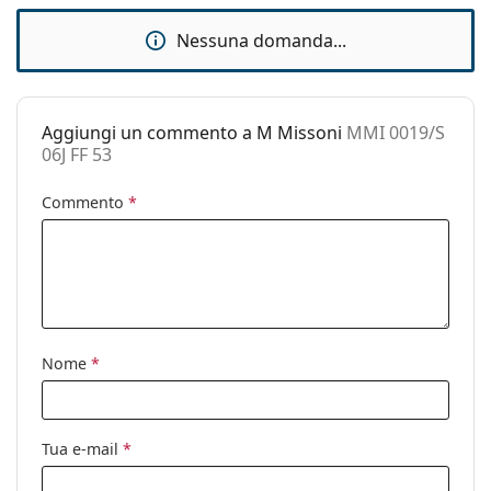
pulizia:
Nessuna domanda...
Altro
Sesso:
Donna
Categorie:
Occhiali da sole
Aggiungi un commento a M Missoni
MMI 0019/S
06J FF 53
Marca:
M Missoni
Commento
*
Utilizzo:
Moda
Codice:
MMI 0019/S 06J FF 53
Nome
*
Tua e-mail
*