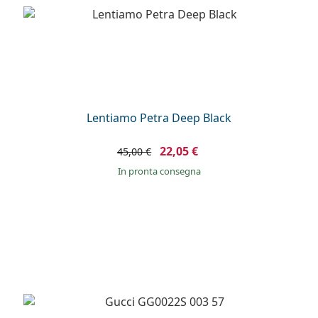
è offline
Persol
Prada
Tutte le marche
Lentiamo Petra Deep Black
22,05 €
45,00 €
in pronta consegna