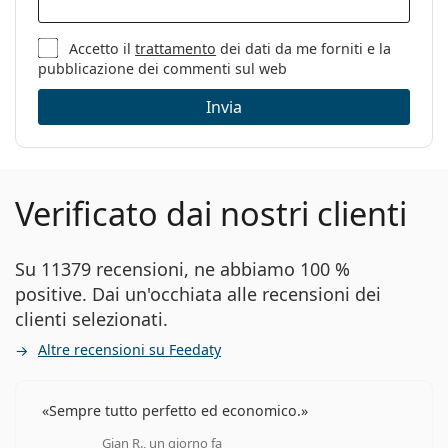
Panno per
No
pulizia:
Accetto il
trattamento
dei dati da me forniti e la
pubblicazione dei commenti sul web
Altro
Sesso:
Donna
Invia
Categorie:
Occhiali da sole
Marca:
Liu Jo
Verificato dai nostri clienti
Utilizzo:
Moda
Codice:
LJ737S 035 57
Su 11379 recensioni, ne abbiamo 100 %
positive. Dai un'occhiata alle recensioni dei
clienti selezionati.
Altre recensioni su Feedaty
Sempre tutto perfetto ed economico.
Gian R., un giorno fa