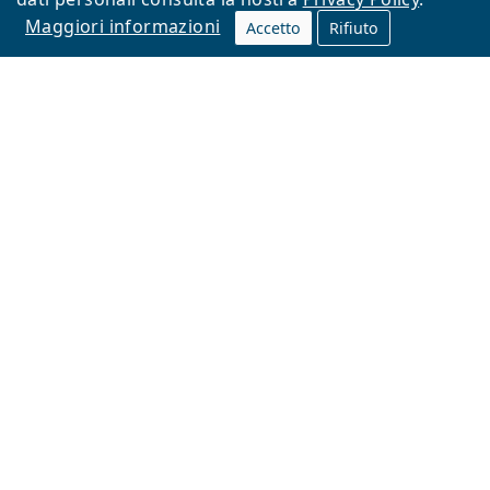
Maggiori informazioni
Accetto
Rifiuto
Lentiamo s.r.o., Vídeňská 12, 37833 Nová Bystřice,
Repubblica Ceca. Partita IVA: CZ26104784
Torna alla Home Page
Vai all'inizio
Il sito Lentiamo.it è proprietà di Lentiamo s.r.o., che ne