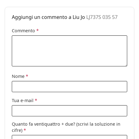
possono variare.
Materiale
Plastica
Esplora l'intera gamma di
occhiali da sole
e scopri
montatura:
Aggiungi un commento a Liu Jo
LJ737S 035 57
tantissimi modelli dei migliori marchi.
Taglia:
M
Commento
*
Larghezza
138 mm
montatura:
Lunghezza asta
140 mm
(Asta):
Ponte:
16 mm
Nome
*
Peso:
220 g
Naselli
No
regolabili:
Tua e-mail
*
Cerniere a
No
molla:
Accessori
Quanto fa ventiquattro + due? (scrivi la soluzione in
cifre)
*
Custodia:
Sì