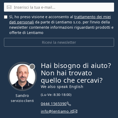
E-mail
Sì, ho preso visione e acconsento al
trattamento dei miei
dati personali
da parte di Lentiamo s.r.o. per l’invio della
newsletter contenente informazioni riguardanti prodotti e
offerte di Lentiamo
Ricevi la newsletter
Hai bisogno di aiuto?
è offline
Non hai trovato
quello che cercavi?
We also speak English
(Lu-Ve: 8:30-18:00)
Sandro
servizio clienti
0444 1565390
info@lentiamo.it