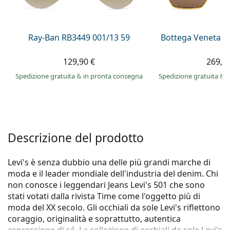
è offline
Persol
Prada
Ray-Ban RB3449 001/13 59
Bottega Veneta B
Tutte le marche
129,90 €
269,9
Spedizione gratuita
&
in pronta consegna
Spedizione gratuita
&
i
Descrizione del prodotto
Levi's è senza dubbio una delle più grandi marche di
moda e il leader mondiale dell'industria del denim. Chi
non conosce i leggendari Jeans Levi's 501 che sono
stati votati dalla rivista Time come l'oggetto più di
moda del XX secolo. Gli occhiali da sole Levi's riflettono
coraggio, originalità e soprattutto, autentica