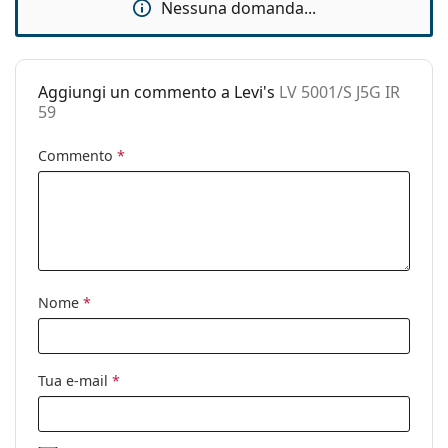
Nessuna domanda...
pulizia:
Altro
Sesso:
Uomo
Aggiungi un commento a Levi's
LV 5001/S J5G IR
59
Categorie:
Occhiali da sole
Marca:
Levi´s
Commento
*
Utilizzo:
Moda
Codice:
LV 5001/S J5G IR 59
Nome
*
Tua e-mail
*