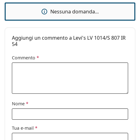
pulizia:
Nessuna domanda...
Altro
Sesso:
Donna
Categorie:
Occhiali da sole
Aggiungi un commento a Levi's LV 1014/S 807 IR
54
Marca:
Levi´s
Commento
*
Utilizzo:
Moda
Codice:
LV 1014.S 807 IR 54
Nome
*
Tua e-mail
*