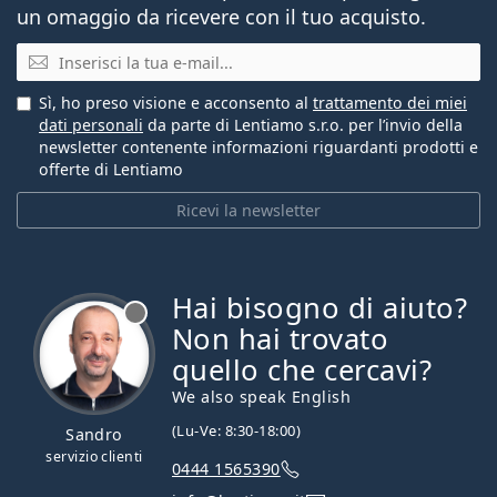
un omaggio da ricevere con il tuo acquisto.
E-mail
Sì, ho preso visione e acconsento al
trattamento dei miei
dati personali
da parte di Lentiamo s.r.o. per l’invio della
newsletter contenente informazioni riguardanti prodotti e
offerte di Lentiamo
Ricevi la newsletter
Hai bisogno di aiuto?
è offline
Non hai trovato
quello che cercavi?
We also speak English
(Lu-Ve: 8:30-18:00)
Sandro
servizio clienti
0444 1565390