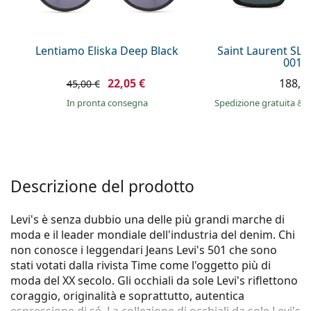
è offline
Persol
Prada
Lentiamo Eliska Deep Black
Saint Laurent SL
001 
Tutte le marche
22,05 €
188,9
45,00 €
in pronta consegna
Spedizione gratuita
&
i
Descrizione del prodotto
Levi's è senza dubbio una delle più grandi marche di
moda e il leader mondiale dell'industria del denim. Chi
non conosce i leggendari Jeans Levi's 501 che sono
stati votati dalla rivista Time come l'oggetto più di
moda del XX secolo. Gli occhiali da sole Levi's riflettono
coraggio, originalità e soprattutto, autentica