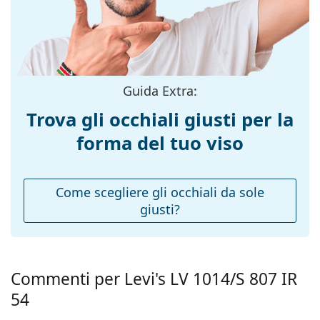
Colore
Nero
montatura:
Materiale
Plastica
montatura:
Taglia:
L
Guida Extra:
Larghezza
141 mm
Trova gli occhiali giusti per la
montatura:
forma del tuo viso
Lunghezza asta
145 mm
(Asta):
Ponte:
19 mm
Come scegliere gli occhiali da sole
giusti?
Peso:
100 g
Naselli
No
regolabili:
Accessori
Commenti per Levi's LV 1014/S 807 IR
Custodia:
Sì
54
Panno per
Sì