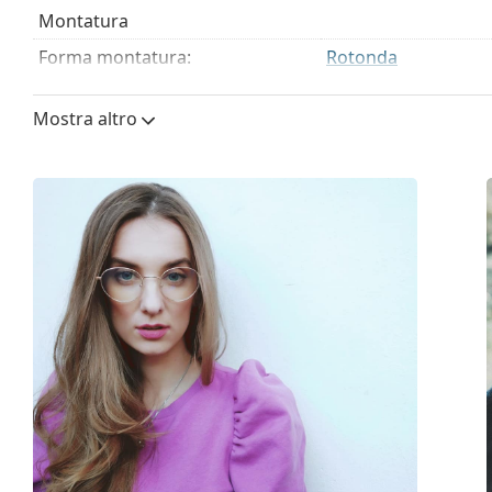
Montatura
Forma montatura:
Rotonda
Colore montatura:
Nero
Mostra altro
Materiale montatura:
Acetato
Taglia:
S
Larghezza montatura:
129 mm
Lunghezza asta (Asta):
140 mm
Ponte:
19 mm
Peso:
200 g
Naselli regolabili:
No
Cerniere a molla:
No
Accessori
Custodia:
Sì
Panno per pulizia:
Sì