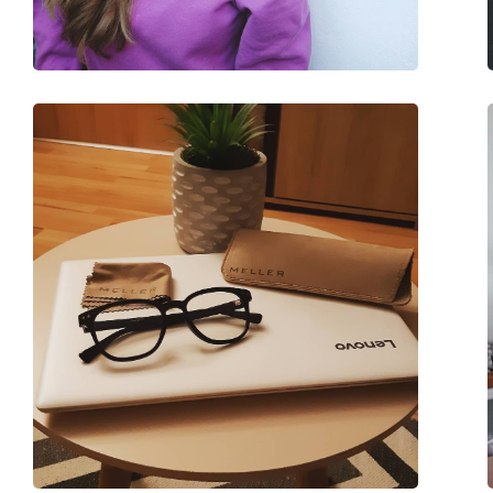
Altro
Sesso:
Unisex
Categorie:
Occhiali per PC
Marca:
Lentiamo
Codice:
Sandro Deep Black