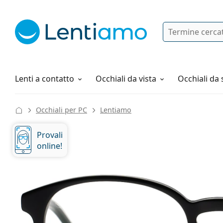
Ricerca
Ho già un account cliente Lentiam
Navigazione del sito
Soluzioni
Tutto sugli acquisti
Lenti a contatto
Occhiali da vista
Occhiali da 
Occhiali per PC
Lentiamo
Provali
online!