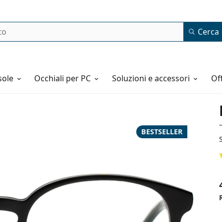
Cerca
o
sole
Occhiali per PC
Soluzioni e accessori
o
BESTSELLER