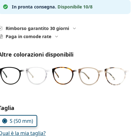
In pronta consegna.
Disponibile 10/8
Rimborso garantito 30 giorni
Paga in comode rate
Altre colorazioni disponibili
Seleziona i parametri
Taglia
S (50 mm)
Qual è la mia taglia?