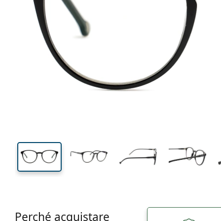
129 mm
Larghezza montatura
Diametr
lente (Cali
44 mm
50 mm
Altezza lente
Diametro lente (Calibro)
Perché acquistare