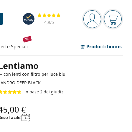
Barra di navigazione
Valutazione
sei connesso
Il carrel
4,9
/5
fferte speciali
Prodotti bonus
Lentiamo
— con lenti con filtro per luce blu
SANDRO DEEP BLACK
in base 2 dei giudizi
45,00 €
Reso facile!