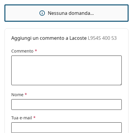
Accessori
Nessuna domanda...
Custodia:
Sì
Panno per
No
pulizia:
Aggiungi un commento a Lacoste
L954S 400 53
Altro
Commento
*
Sesso:
Uomo
Categorie:
Occhiali da sole
Marca:
Lacoste
Utilizzo:
Moda
Codice:
L954S 400 53
Nome
*
Tua e-mail
*