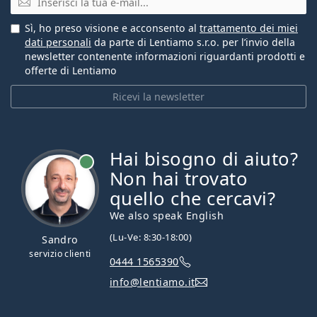
Sì, ho preso visione e acconsento al
trattamento dei miei
dati personali
da parte di Lentiamo s.r.o. per l’invio della
newsletter contenente informazioni riguardanti prodotti e
offerte di Lentiamo
Ricevi la newsletter
Hai bisogno di aiuto?
è online
Non hai trovato
quello che cercavi?
We also speak English
(Lu-Ve: 8:30-18:00)
Sandro
servizio clienti
0444 1565390
info@lentiamo.it