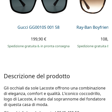
0444 1565390
Gucci
Tutte le soluzioni
Tutte le marche
è online
Persol
Prada
Gucci GG0010S 001 58
Ray-Ban Boyfriend
Tutte le marche
199,90 €
108,9
Spedizione gratuita
&
in pronta consegna
Spedizione gratuita
&
i
Descrizione del prodotto
Gli occhiali da sole Lacoste offrono una combinazione
di eleganza, comfort e qualità. L'iconico coccodrillo,
logo di Lacoste, è nato dal soprannome del fondatore
di questa casa di moda.