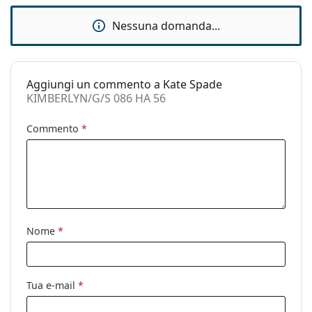
Custodia:
Sì
Nessuna domanda...
Panno per
Sì
pulizia:
Altro
Aggiungi un commento a Kate Spade
Sesso:
Donna
KIMBERLYN/G/S 086 HA 56
Categorie:
Occhiali da sole
Commento
*
Marca:
Kate Spade
Utilizzo:
Moda
Codice:
KIMBERLYN/G/S 086 HA 56
Nome
*
Tua e-mail
*