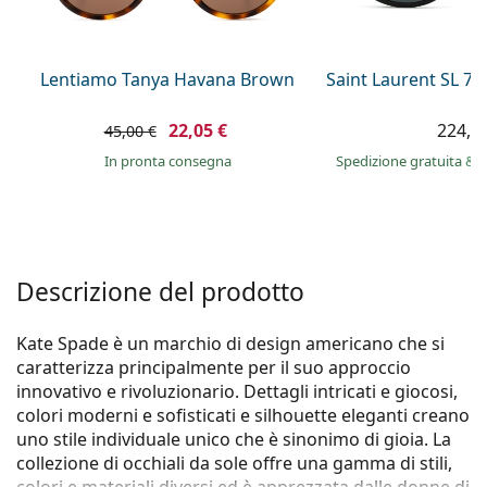
è offline
Persol
Prada
Lentiamo Tanya Havana Brown
Saint Laurent SL 7
Tutte le marche
22,05 €
224,9
45,00 €
in pronta consegna
Spedizione gratuita
&
i
Descrizione del prodotto
Kate Spade è un marchio di design americano che si
caratterizza principalmente per il suo approccio
innovativo e rivoluzionario. Dettagli intricati e giocosi,
colori moderni e sofisticati e silhouette eleganti creano
uno stile individuale unico che è sinonimo di gioia. La
collezione di occhiali da sole offre una gamma di stili,