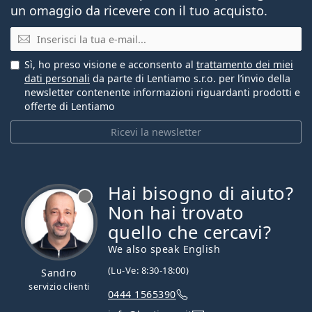
un omaggio da ricevere con il tuo acquisto.
E-mail
Sì, ho preso visione e acconsento al
trattamento dei miei
dati personali
da parte di Lentiamo s.r.o. per l’invio della
newsletter contenente informazioni riguardanti prodotti e
offerte di Lentiamo
Ricevi la newsletter
Hai bisogno di aiuto?
è offline
Non hai trovato
quello che cercavi?
We also speak English
(Lu-Ve: 8:30-18:00)
Sandro
servizio clienti
0444 1565390