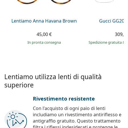
è offline
Persol
Prada
Lentiamo Anna Havana Brown
Gucci GG209
Tutte le marche
45,00 €
309,9
in pronta consegna
Spedizione gratuita
&
Lentiamo utilizza lenti di qualità
superiore
Rivestimento resistente
Con l'acquisto di ogni paio di lenti
includiamo un rivestimento antiriflesso e
antigraffio gratuito. Questo trattamento
filtra i riflessi indesiderati e protegge le