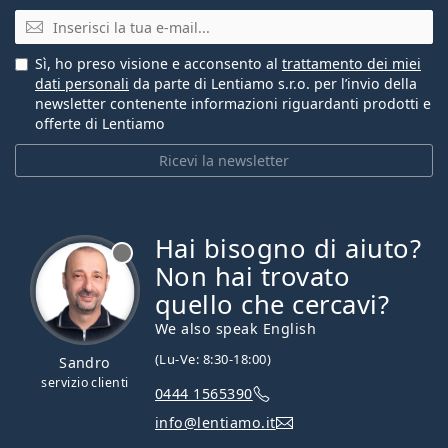
E-mail
Sì, ho preso visione e acconsento al
trattamento dei miei
dati personali
da parte di Lentiamo s.r.o. per l’invio della
newsletter contenente informazioni riguardanti prodotti e
offerte di Lentiamo
Ricevi la newsletter
Hai bisogno di aiuto?
è offline
Non hai trovato
quello che cercavi?
We also speak English
(Lu-Ve: 8:30-18:00)
Sandro
servizio clienti
0444 1565390
info@lentiamo.it