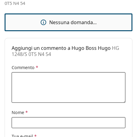
0T5 N4 54
Accessori
Custodia:
Sì
Nessuna domanda...
Panno per
Sì
pulizia:
Altro
Aggiungi un commento a Hugo Boss Hugo
HG
Sesso:
Unisex
1248/S 0T5 N4 54
Categorie:
Occhiali da sole
Commento
*
Marca:
Hugo
Utilizzo:
Moda
Codice:
HG 1248/S 0T5 N4 54
Nome
*
Tua e-mail
*