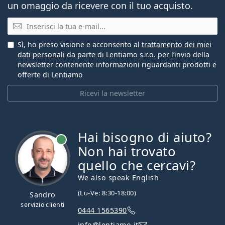
un omaggio da ricevere con il tuo acquisto.
E-mail
Sì, ho preso visione e acconsento al
trattamento dei miei
dati personali
da parte di Lentiamo s.r.o. per l’invio della
newsletter contenente informazioni riguardanti prodotti e
offerte di Lentiamo
Ricevi la newsletter
Hai bisogno di aiuto?
è online
Non hai trovato
quello che cercavi?
We also speak English
(Lu-Ve: 8:30-18:00)
Sandro
servizio clienti
0444 1565390
info@lentiamo.it