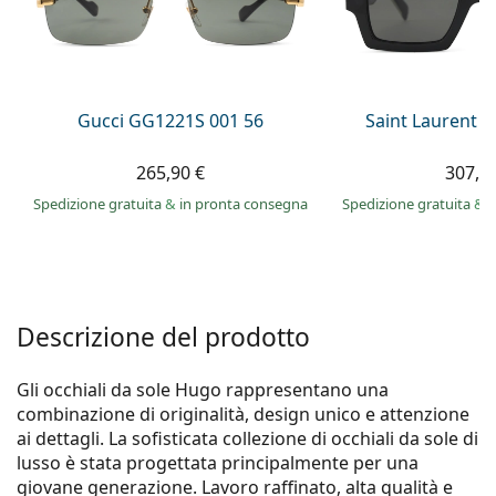
0444 1565390
Gucci
Tutte le soluzioni
Tutte le marche
è online
Persol
Prada
Gucci GG1221S 001 56
Saint Laurent S
Tutte le marche
265,90 €
307,9
Spedizione gratuita
&
in pronta consegna
Spedizione gratuita
&
i
Descrizione del prodotto
Gli occhiali da sole Hugo rappresentano una
combinazione di originalità, design unico e attenzione
ai dettagli. La sofisticata collezione di occhiali da sole di
lusso è stata progettata principalmente per una
giovane generazione. Lavoro raffinato, alta qualità e