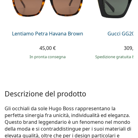
0444 1565390
Gucci
Tutte le soluzioni
Tutte le marche
è online
Persol
Prada
Lentiamo Petra Havana Brown
Gucci GG203
Tutte le marche
45,00 €
309,9
in pronta consegna
Spedizione gratuita
&
i
Descrizione del prodotto
Gli occhiali da sole Hugo Boss rappresentano la
perfetta sinergia fra unicità, individualità ed eleganza.
Questo brand leggendario è un fenomeno nel mondo
della moda e si contraddistingue per i suoi materiali di
elevata qualità, oltre che per i design particolari e