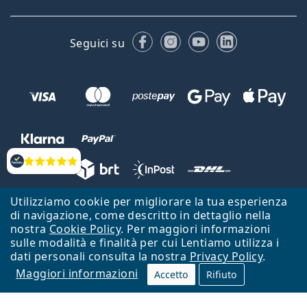
Facebook
Instagram
YouTube
LinkedIn
Seguici su
Valutazione
Utilizziamo cookie per migliorare la tua esperienza
Lentiamo s.r.o., Vídeňská 12, 37833 Nová Bystřice, Repubblica Ceca.
di navigazione, come descritto in dettaglio nella
Partita IVA: CZ26104784
nostra
Cookie Policy
. Per maggiori informazioni
sulle modalità e finalità per cui Lentiamo utilizza i
Torna alla Home Page
Vai all'inizio
dati personali consulta la nostra
Privacy Policy
.
Maggiori informazioni
Il sito Lentiamo.it è proprietà di Lentiamo s.r.o., che ne detiene la
Accetto
Rifiuto
gestione.
Online - per te - da 18 anni!