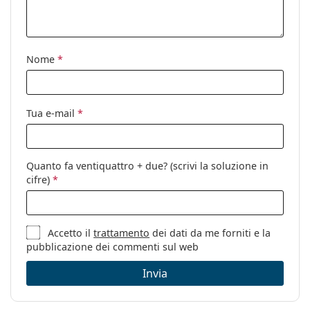
Custodia:
Sì
tantissimi modelli dei migliori marchi.
Panno per
Sì
pulizia:
Nome
*
Altro
Sesso:
Donna
Categorie:
Occhiali da sole
Tua e-mail
*
Marca:
Hugo Boss
Utilizzo:
Moda
Quanto fa ventiquattro + due? (scrivi la soluzione in
Codice:
1160/S UFM HA 57
cifre)
*
Accetto il
trattamento
dei dati da me forniti e la
pubblicazione dei commenti sul web
Invia