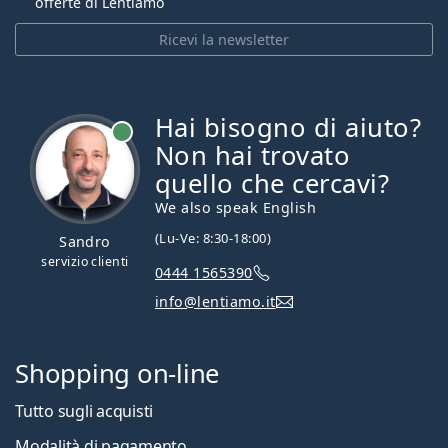
offerte di Lentiamo
Ricevi la newsletter
Hai bisogno di aiuto?
è online
Non hai trovato
quello che cercavi?
We also speak English
(Lu-Ve: 8:30-18:00)
Sandro
servizio clienti
0444 1565390
info@lentiamo.it
Shopping on-line
Tutto sugli acquisti
Modalità di pagamento