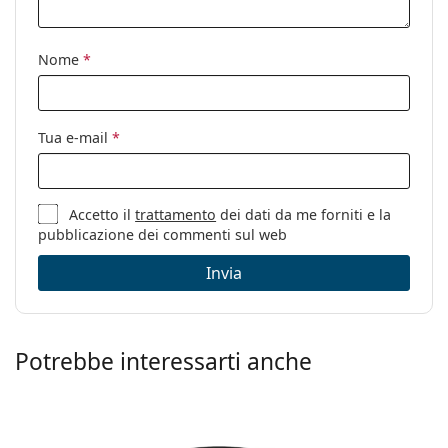
oppure consulta la nostra
guida agli occhiali da vista
Accessori
per leggere i consigli dei nostri specialisti.
Nome
*
Custodia:
Sì
È un dispositivo medico. Leggere attentamente le
istruzioni prima dell'uso.
Panno per
Sì
pulizia:
Tua e-mail
*
Altro
Sesso:
Uomo
Categorie:
Occhiali da vista
Accetto il
trattamento
dei dati da me forniti e la
pubblicazione dei commenti sul web
Marca:
Hugo Boss
Invia
Codice:
1150/CS KB7 9O 55
Potrebbe interessarti anche