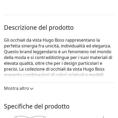
Descrizione del prodotto
Gli occhiali da vista Hugo Boss rappresentano la
perfetta sinergia fra unicità, individualità ed eleganza.
Questo brand leggendario è un fenomeno nel mondo
della moda e si contraddistingue per i suoi materiali di
elevata qualità, oltre che per i design particolari e
precisi. La collezione di occhiali da vista Hugo Boss
presenta combinazioni di colori originali e modelli
intramontabili, perfetti per ogni occasione.
Mostra altro
Gli occhiali
Hugo Boss 1150/CS KB7 9O 55 (clip-on)
sono un modello da uomo.
Vorresti vedere come ti stanno questi occhiali? Prova la
Specifiche del prodotto
funzione Specchio Virtuale di Lentiamo.