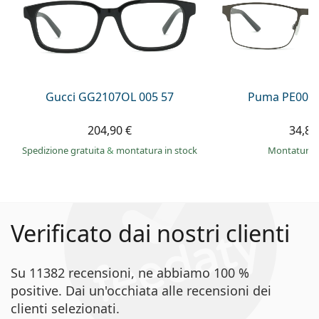
Gucci GG2107OL 005 57
Puma PE0027
204,90 €
34,89
Spedizione gratuita
&
montatura in stock
montatura 
Verificato dai nostri clienti
Su 11382 recensioni, ne abbiamo 100 %
positive. Dai un'occhiata alle recensioni dei
clienti selezionati.