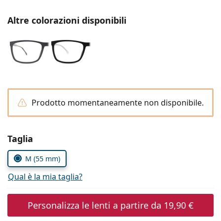
0444 1565390
Gucci
Tutte le soluzioni
Tutte le marche
Altre colorazioni disponibili
è online
Persol
Prada
Tutte le marche
Prodotto momentaneamente non disponibile.
Seleziona i parametri
Taglia
M (55 mm)
Qual è la mia taglia?
Personalizza le lenti a partire da
19,90 €