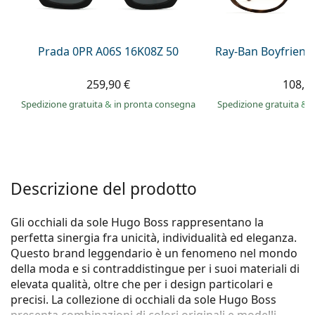
è offline
Persol
Prada
Prada 0PR A06S 16K08Z 50
Ray-Ban Boyfriend
Tutte le marche
259,90 €
108,9
Spedizione gratuita
&
in pronta consegna
Spedizione gratuita
&
i
Descrizione del prodotto
Gli occhiali da sole Hugo Boss rappresentano la
perfetta sinergia fra unicità, individualità ed eleganza.
Questo brand leggendario è un fenomeno nel mondo
della moda e si contraddistingue per i suoi materiali di
elevata qualità, oltre che per i design particolari e
precisi. La collezione di occhiali da sole Hugo Boss