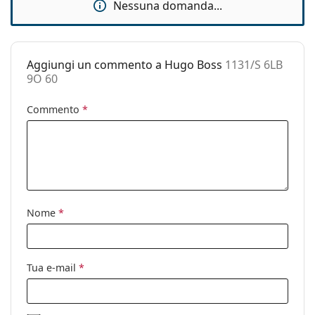
Nessuna domanda...
pulizia:
Altro
Sesso:
Uomo
Aggiungi un commento a Hugo Boss
1131/S 6LB
9O 60
Categorie:
Occhiali da sole
Marca:
Hugo Boss
Commento
*
Utilizzo:
Moda
Codice:
1131/S 6LB 9O 60
Nome
*
Tua e-mail
*