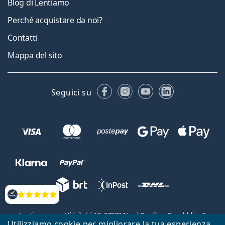
Blog di Lentiamo
Perché acquistare da noi?
Contatti
Mappa del sito
Facebook
Instagram
YouTube
LinkedIn
Seguici su
Valutazione
Lentiamo s.r.o., Vídeňská 12, 37833 Nová Bystřice, Repubblica Ceca.
Utilizziamo cookie per migliorare la tua esperienza
Partita IVA: CZ26104784