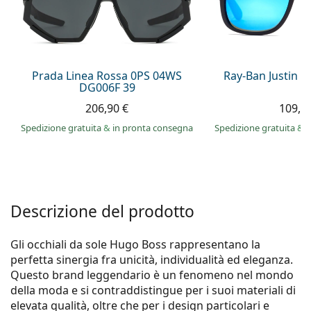
0444 1565390
Gucci
Tutte le soluzioni
Tutte le marche
è online
Persol
Prada
Prada Linea Rossa 0PS 04WS
Ray-Ban Justin 
DG006F 39
Tutte le marche
206,90 €
109,9
Spedizione gratuita
&
in pronta consegna
Spedizione gratuita
&
i
Descrizione del prodotto
Gli occhiali da sole Hugo Boss rappresentano la
perfetta sinergia fra unicità, individualità ed eleganza.
Questo brand leggendario è un fenomeno nel mondo
della moda e si contraddistingue per i suoi materiali di
elevata qualità, oltre che per i design particolari e