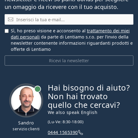
un omaggio da ricevere con il tuo acquisto.
E-mail
Sì, ho preso visione e acconsento al
trattamento dei miei
dati personali
da parte di Lentiamo s.r.o. per l’invio della
newsletter contenente informazioni riguardanti prodotti e
offerte di Lentiamo
Ricevi la newsletter
Hai bisogno di aiuto?
è online
Non hai trovato
quello che cercavi?
We also speak English
(Lu-Ve: 8:30-18:00)
Sandro
servizio clienti
0444 1565390