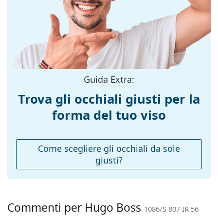
Esplora l'intera gamma di
montatura:
occhiali da sole
e scopri
tantissimi modelli dei migliori marchi.
Colore
Nero
montatura:
Materiale
Plastica
montatura:
Taglia:
L
Guida Extra:
Larghezza
141 mm
Trova gli occhiali giusti per la
montatura:
forma del tuo viso
Lunghezza asta
145 mm
(Asta):
Ponte:
16 mm
Come scegliere gli occhiali da sole
giusti?
Peso:
150 g
Naselli
No
regolabili:
Accessori
Commenti per Hugo Boss
1086/S 807 IR 56