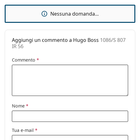
Custodia:
Sì
Panno per
Sì
Nessuna domanda...
pulizia:
Altro
Sesso:
Uomo
Aggiungi un commento a Hugo Boss
1086/S 807
IR 56
Categorie:
Occhiali da sole
Marca:
Hugo Boss
Commento
*
Utilizzo:
Moda
Codice:
1086/S 807 IR 56
Nome
*
Tua e-mail
*