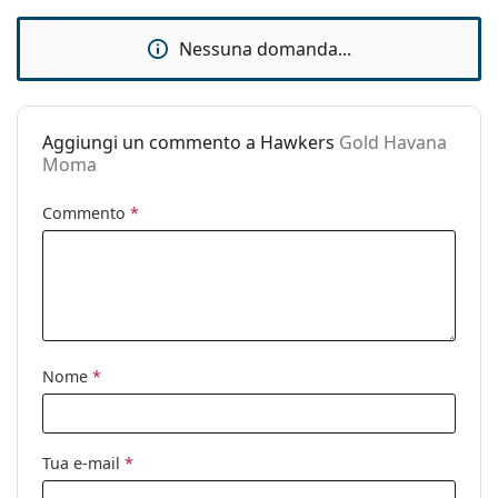
Accessori
Nessuna domanda...
Custodia:
No
Panno per
No
pulizia:
Aggiungi un commento a Hawkers
Gold Havana
Altro
Moma
Sesso:
Unisex
Commento
*
Categorie:
Occhiali da sole
Marca:
Hawkers
Utilizzo:
Moda
Codice:
Gold Havana Moma
Nome
*
Tua e-mail
*