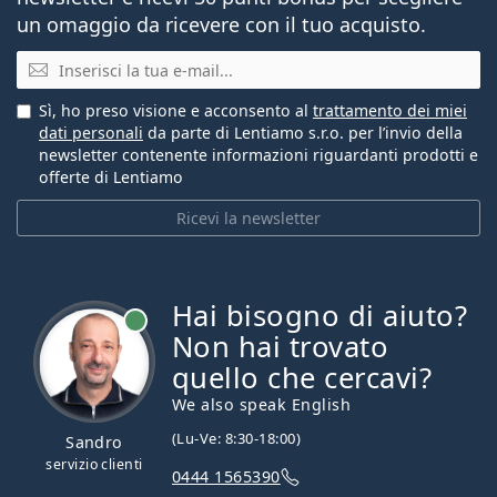
un omaggio da ricevere con il tuo acquisto.
E-mail
Sì, ho preso visione e acconsento al
trattamento dei miei
dati personali
da parte di Lentiamo s.r.o. per l’invio della
newsletter contenente informazioni riguardanti prodotti e
offerte di Lentiamo
Ricevi la newsletter
Hai bisogno di aiuto?
è online
Non hai trovato
quello che cercavi?
We also speak English
(Lu-Ve: 8:30-18:00)
Sandro
servizio clienti
0444 1565390