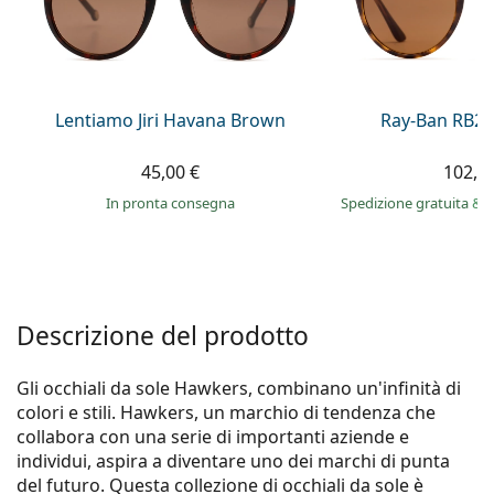
0444 1565390
Gucci
Tutte le soluzioni
Tutte le marche
è online
Persol
Prada
Lentiamo Jiri Havana Brown
Ray-Ban RB21
Tutte le marche
45,00 €
102,9
in pronta consegna
Spedizione gratuita
&
i
Descrizione del prodotto
Gli occhiali da sole Hawkers, combinano un'infinità di
colori e stili. Hawkers, un marchio di tendenza che
collabora con una serie di importanti aziende e
individui, aspira a diventare uno dei marchi di punta
del futuro. Questa collezione di occhiali da sole è