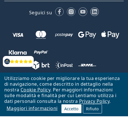
Facebook
Instagram
YouTube
LinkedIn
Seguici su
Valutazione
Utilizziamo cookie per migliorare la tua esperienza
Lentiamo s.r.o., Vídeňská 12, 37833 Nová Bystřice, Repubblica Ceca.
di navigazione, come descritto in dettaglio nella
Partita IVA: CZ26104784
nostra
Cookie Policy
. Per maggiori informazioni
sulle modalità e finalità per cui Lentiamo utilizza i
Torna alla Home Page
Vai all'inizio
dati personali consulta la nostra
Privacy Policy
.
Maggiori informazioni
Il sito Lentiamo.it è proprietà di Lentiamo s.r.o., che ne detiene la
Accetto
Rifiuto
gestione.
Online - per te - da 18 anni!