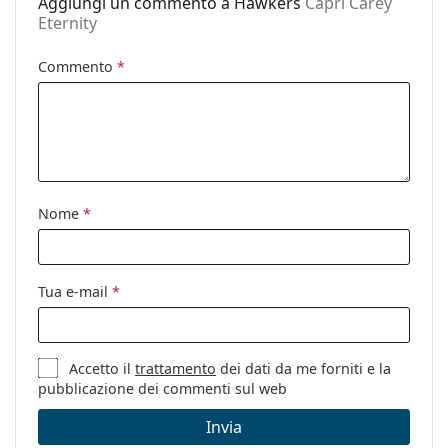
Aggiungi un commento a Hawkers
Capri Carey
Eternity
Categorie:
Occhiali da sole
Marca:
Hawkers
Commento
*
Utilizzo:
Moda
Codice:
Capri Carey Eternity
Nome
*
Tua e-mail
*
Accetto il
trattamento
dei dati da me forniti e la
pubblicazione dei commenti sul web
Invia