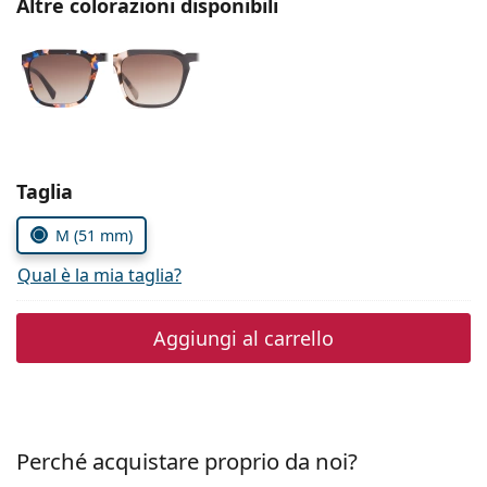
Altre colorazioni disponibili
è offline
Persol
Prada
Tutte le marche
Seleziona i parametri
Taglia
M (51 mm)
Qual è la mia taglia?
Aggiungi al carrello
Perché acquistare proprio da noi?