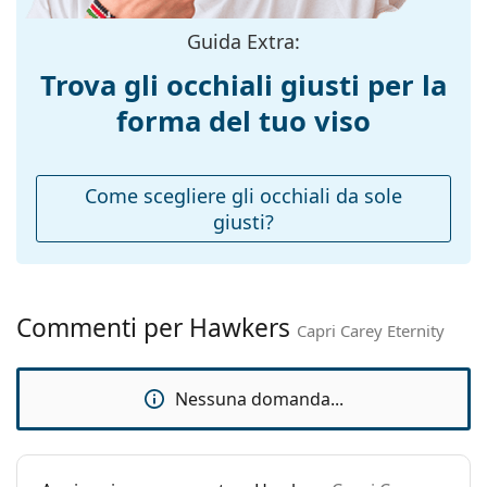
Taglia:
M
Guida Extra:
Larghezza
138 mm
Trova gli occhiali giusti per la
montatura:
forma del tuo viso
Lunghezza asta
140 mm
(Asta):
Ponte:
19 mm
Come scegliere gli occhiali da sole
giusti?
Peso:
45 g
Naselli
No
regolabili:
Accessori
Commenti per Hawkers
Capri Carey Eternity
Custodia:
No
Panno per
No
Nessuna domanda...
pulizia:
Altro
Sesso:
Unisex