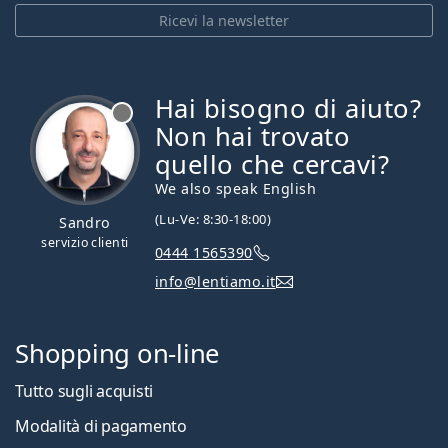
Ricevi la newsletter
Hai bisogno di aiuto?
è offline
Non hai trovato
quello che cercavi?
We also speak English
(Lu-Ve: 8:30-18:00)
Sandro
servizio clienti
0444 1565390
info@lentiamo.it
Shopping on-line
Tutto sugli acquisti
Modalità di pagamento