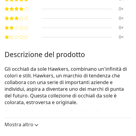
0×
0×
0×
0×
Descrizione del prodotto
Gli occhiali da sole Hawkers, combinano un'infinità di
colori e stili. Hawkers, un marchio di tendenza che
collabora con una serie di importanti aziende e
individui, aspira a diventare uno dei marchi di punta
del futuro. Questa collezione di occhiali da sole è
colorata, estroversa e originale.
Gli occhiali da sole
Hawkers Capri Carey Eternity
sono
un modello unisex.
Mostra altro
Vorresti vedere come ti stanno questi occhiali da sole?
Prova la funzione Specchio Virtuale di Lentiamo.