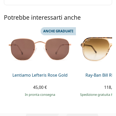
Potrebbe interessarti anche
ANCHE GRADUATI
Lentiamo Lefteris Rose Gold
Ray-Ban Bill R
45,00 €
118,9
in pronta consegna
Spedizione gratuita
&
i