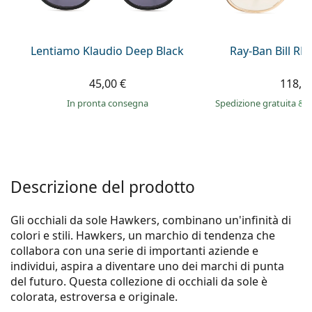
è offline
Persol
Prada
Lentiamo Klaudio Deep Black
Ray-Ban Bill R
Tutte le marche
45,00 €
118,9
in pronta consegna
Spedizione gratuita
&
i
Descrizione del prodotto
Gli occhiali da sole Hawkers, combinano un'infinità di
colori e stili. Hawkers, un marchio di tendenza che
collabora con una serie di importanti aziende e
individui, aspira a diventare uno dei marchi di punta
del futuro. Questa collezione di occhiali da sole è
colorata, estroversa e originale.