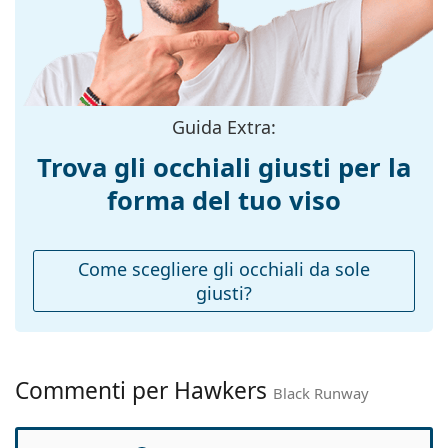
Colore
Nero
montatura:
Materiale
Plastica
montatura:
Taglia:
L
Guida Extra:
Larghezza
141 mm
Trova gli occhiali giusti per la
montatura:
forma del tuo viso
Lunghezza asta
145 mm
(Asta):
Ponte:
15 mm
Come scegliere gli occhiali da sole
giusti?
Peso:
125 g
Naselli
No
regolabili:
Cerniere a
No
Commenti per Hawkers
Black Runway
molla:
Accessori