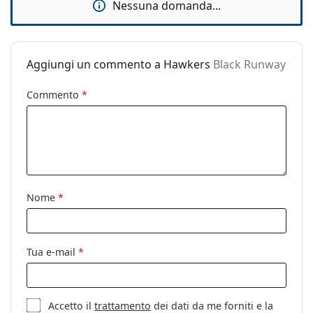
Nessuna domanda...
Custodia:
No
Panno per
No
pulizia:
Aggiungi un commento a Hawkers
Black Runway
Altro
Commento
*
Sesso:
Unisex
Categorie:
Occhiali da sole
Marca:
Hawkers
Utilizzo:
Moda
Codice:
Black Runway
Nome
*
Tua e-mail
*
Accetto il
trattamento
dei dati da me forniti e la