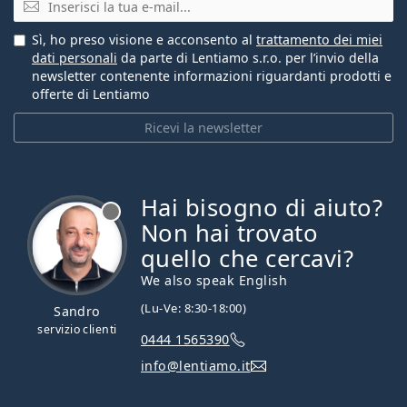
Sì, ho preso visione e acconsento al
trattamento dei miei
dati personali
da parte di Lentiamo s.r.o. per l’invio della
newsletter contenente informazioni riguardanti prodotti e
offerte di Lentiamo
Ricevi la newsletter
Hai bisogno di aiuto?
è offline
Non hai trovato
quello che cercavi?
We also speak English
(Lu-Ve: 8:30-18:00)
Sandro
servizio clienti
0444 1565390
info@lentiamo.it