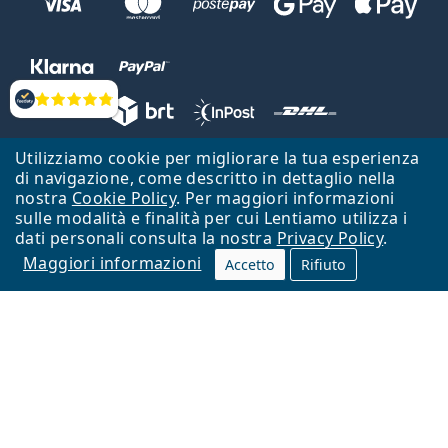
Valutazione
Utilizziamo cookie per migliorare la tua esperienza
Lentiamo s.r.o., Vídeňská 12, 37833 Nová Bystřice, Repubblica Ceca.
di navigazione, come descritto in dettaglio nella
Partita IVA: CZ26104784
nostra
Cookie Policy
. Per maggiori informazioni
sulle modalità e finalità per cui Lentiamo utilizza i
Torna alla Home Page
Vai all'inizio
dati personali consulta la nostra
Privacy Policy
.
Maggiori informazioni
Il sito Lentiamo.it è proprietà di Lentiamo s.r.o., che ne detiene la
Accetto
Rifiuto
gestione.
Online - per te - da 18 anni!