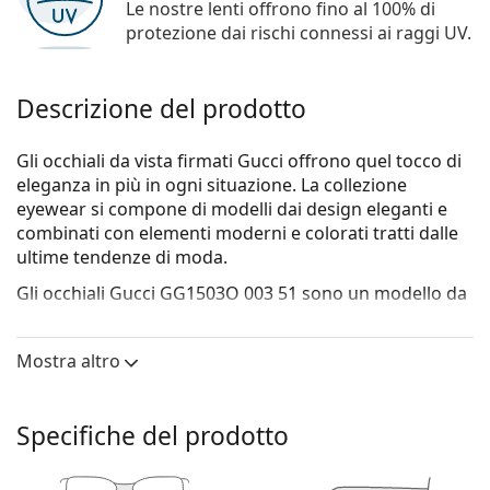
Le nostre lenti offrono fino al 100% di
protezione dai rischi connessi ai raggi UV.
Descrizione del prodotto
Gli occhiali da vista firmati Gucci offrono quel tocco di
eleganza in più in ogni situazione. La collezione
eyewear si compone di modelli dai design eleganti e
combinati con elementi moderni e colorati tratti dalle
ultime tendenze di moda.
Gli occhiali
Gucci GG1503O 003 51
sono un modello da
uomo.
Vorresti vedere come ti stanno questi occhiali? Prova la
Mostra altro
funzione Specchio Virtuale di Lentiamo.
Montatura per occhiali
Specifiche del prodotto
Il colore blu della montatura si abbina
perfettamente a un sottotono di pelle freddo e