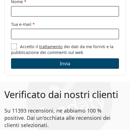
Nome
*
Accessori
Custodia:
Sì
Tua e-mail
*
Panno per
Sì
pulizia:
Altro
Accetto il
trattamento
dei dati da me forniti e la
Sesso:
Uomo
pubblicazione dei commenti sul web
Categorie:
Occhiali da vista
Invia
Marca:
Gucci
Codice:
GG1503O 003 51
Verificato dai nostri clienti
Su 11393 recensioni, ne abbiamo 100 %
positive. Dai un'occhiata alle recensioni dei
clienti selezionati.