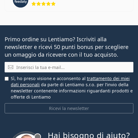
valutazione 5 di 5
Primo ordine su Lentiamo? Iscriviti alla
newsletter e ricevi 50 punti bonus per scegliere
un omaggio da ricevere con il tuo acquisto.
E-mail
Sì, ho preso visione e acconsento al
trattamento dei miei
dati personali
da parte di Lentiamo s.r.o. per l’invio della
newsletter contenente informazioni riguardanti prodotti e
offerte di Lentiamo
Ricevi la newsletter
Hai bisogno di aiuto?
è offline