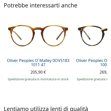
è offline
Persol
Potrebbe interessarti anche
Prada
Tutte le marche
Oliver Peoples O´Malley 0OV5183
Oliver Peoples O´
1011 47
1003 
205,90 €
269,9
Spedizione gratuita
&
montatura in stock
Spedizione gratuita
&
Lentiamo utilizza lenti di qualità