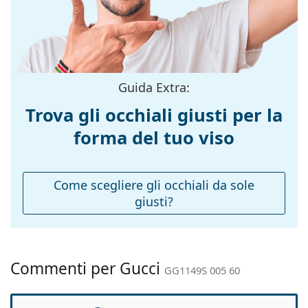
Colore
Dorato
Esplora l'intera gamma di
montatura:
occhiali da sole
e scopri
tantissimi modelli dei migliori marchi.
Materiale
Metallo
montatura:
Taglia:
M
Guida Extra:
Larghezza
135 mm
Trova gli occhiali giusti per la
montatura:
forma del tuo viso
Lunghezza asta
135 mm
(Asta):
Ponte:
18 mm
Come scegliere gli occhiali da sole
giusti?
Peso:
260 g
Naselli
Sì
regolabili:
Cerniere a
No
Commenti per Gucci
GG1149S 005 60
molla:
Accessori