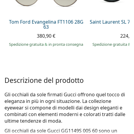
è offline
Persol
Prada
Tom Ford Evangelina FT1106 28G
Saint Laurent SL 7
63
Tutte le marche
380,90 €
224,9
Spedizione gratuita
&
in pronta consegna
Spedizione gratuita
&
i
Descrizione del prodotto
Gli occhiali da sole firmati Gucci offrono quel tocco di
eleganza in più in ogni situazione. La collezione
eyewear si compone di modelli dai design eleganti e
combinati con elementi moderni e colorati tratti dalle
ultime tendenze di moda.
Gli occhiali da sole
Gucci GG1149S 005 60
sono un