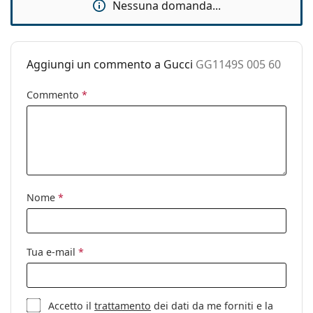
Nessuna domanda...
Custodia:
Sì
Panno per
Sì
pulizia:
Aggiungi un commento a Gucci
GG1149S 005 60
Altro
Commento
*
Sesso:
Donna
Categorie:
Occhiali da sole
Marca:
Gucci
Utilizzo:
Moda
Codice:
GG1149S 005 60
Nome
*
Tua e-mail
*
Accetto il
trattamento
dei dati da me forniti e la