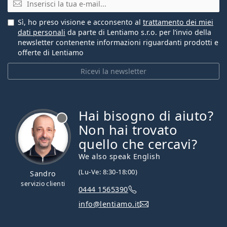
Sì, ho preso visione e acconsento al
trattamento dei miei
dati personali
da parte di Lentiamo s.r.o. per l’invio della
newsletter contenente informazioni riguardanti prodotti e
offerte di Lentiamo
Ricevi la newsletter
Hai bisogno di aiuto?
è offline
Non hai trovato
quello che cercavi?
We also speak English
(Lu-Ve: 8:30-18:00)
Sandro
servizio clienti
0444 1565390
info@lentiamo.it