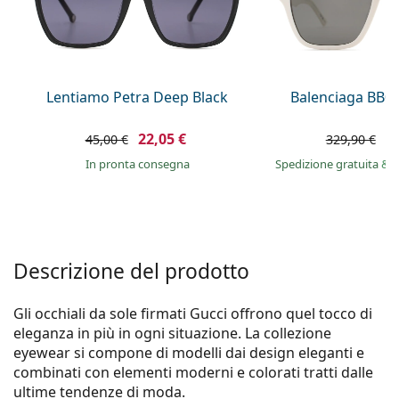
0444 1565390
Gucci
Tutte le soluzioni
Tutte le marche
è online
Persol
Prada
Lentiamo Petra Deep Black
Balenciaga BB0
Tutte le marche
22,05 €
1
45,00 €
329,90 €
in pronta consegna
Spedizione gratuita
&
i
Descrizione del prodotto
Gli occhiali da sole firmati Gucci offrono quel tocco di
eleganza in più in ogni situazione. La collezione
eyewear si compone di modelli dai design eleganti e
combinati con elementi moderni e colorati tratti dalle
ultime tendenze di moda.