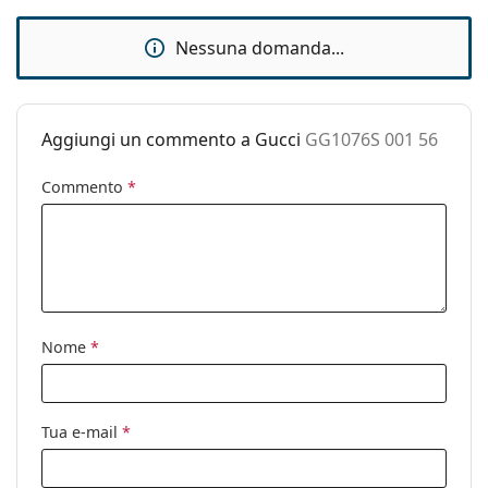
Accessori
Nessuna domanda...
Custodia:
Sì
Panno per
Sì
pulizia:
Aggiungi un commento a Gucci
GG1076S 001 56
Altro
Commento
*
Sesso:
Donna
Categorie:
Occhiali da sole
Marca:
Gucci
Utilizzo:
Moda
Codice:
GG1076S 001 56
Nome
*
Tua e-mail
*