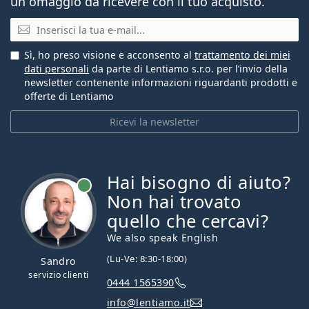
un omaggio da ricevere con il tuo acquisto.
E-mail
Sì, ho preso visione e acconsento al
trattamento dei miei
dati personali
da parte di Lentiamo s.r.o. per l’invio della
newsletter contenente informazioni riguardanti prodotti e
offerte di Lentiamo
Ricevi la newsletter
Hai bisogno di aiuto?
è online
Non hai trovato
quello che cercavi?
We also speak English
(Lu-Ve: 8:30-18:00)
Sandro
servizio clienti
0444 1565390
info@lentiamo.it