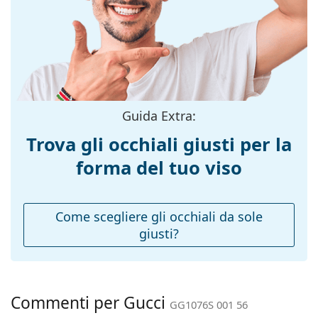
montatura:
Colore
Nero
montatura:
Materiale
Metallo/Plastica
montatura:
Taglia:
L
Guida Extra:
Larghezza
145 mm
Trova gli occhiali giusti per la
montatura:
forma del tuo viso
Lunghezza asta
145 mm
(Asta):
Ponte:
21 mm
Come scegliere gli occhiali da sole
giusti?
Peso:
280 g
Naselli
No
regolabili:
Cerniere a
No
Commenti per Gucci
GG1076S 001 56
molla: