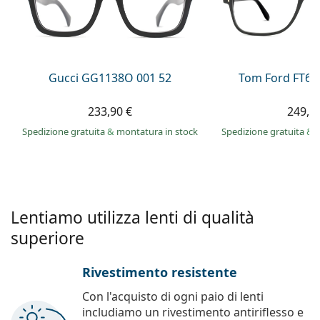
0444 1565390
Gucci
Tutte le soluzioni
Tutte le marche
è online
Persol
Prada
Gucci GG1138O 001 52
Tom Ford FT60
Tutte le marche
233,90 €
249,9
Spedizione gratuita
&
montatura in stock
Spedizione gratuita
&
Lentiamo utilizza lenti di qualità
superiore
Rivestimento resistente
Con l'acquisto di ogni paio di lenti
includiamo un rivestimento antiriflesso e