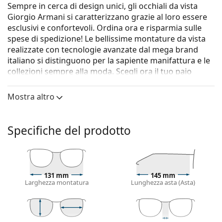
Sempre in cerca di design unici, gli occhiali da vista
Giorgio Armani si caratterizzano grazie al loro essere
esclusivi e confortevoli. Ordina ora e risparmia sulle
spese di spedizione! Le bellissime montature da vista
realizzate con tecnologie avanzate dal mega brand
italiano si distinguono per la sapiente manifattura e le
collezioni sempre alla moda. Scegli ora il tuo paio
preferito e rendi speciale il tuo look di tutti i giorni.
Mostra altro
Gli occhiali
Giorgio Armani 0AR7074 5403 50
sono un
modello da uomo.
Vorresti vedere come ti stanno questi occhiali? Prova la
Specifiche del prodotto
funzione Specchio Virtuale di Lentiamo.
Montatura per occhiali
Il colore grigio della montatura si abbina
131 mm
145 mm
perfettamente a un sottotono di pelle freddo e
Larghezza montatura
Lunghezza asta (Asta)
capelli rossi, grigi, bianchi o biondo scuro.
Le montature squadrate sono la scelta ideale per
chi ha una forma del viso rotonda, ovale