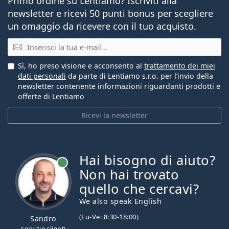
Primo ordine su Lentiamo? Iscriviti alla
newsletter e ricevi 50 punti bonus per scegliere
un omaggio da ricevere con il tuo acquisto.
E-mail
Sì, ho preso visione e acconsento al
trattamento dei miei
dati personali
da parte di Lentiamo s.r.o. per l’invio della
newsletter contenente informazioni riguardanti prodotti e
offerte di Lentiamo
Ricevi la newsletter
Hai bisogno di aiuto?
è online
Non hai trovato
quello che cercavi?
We also speak English
(Lu-Ve: 8:30-18:00)
Sandro
servizio clienti