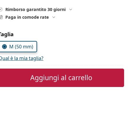
Rimborso garantito 30 giorni
Paga in comode rate
Seleziona i parametri
Taglia
M (50 mm)
Qual è la mia taglia?
Aggiungi al carrello