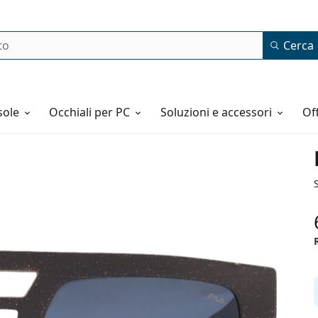
Cerca
o
sole
Occhiali per PC
Soluzioni e accessori
o