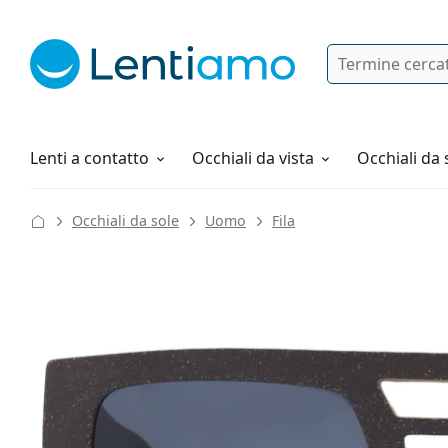
Ricerca
Ho già un account cliente Lentiam
Navigazione del sito
Soluzioni
Tutto sugli acquisti
Lenti a contatto
Occhiali da vista
Occhiali da 
Occhiali da sole
Uomo
Fila