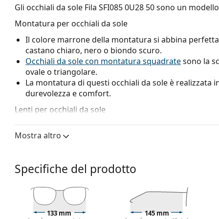
Gli occhiali da sole
Fila SFI085 0U28 50
sono un modello
Montatura per occhiali da sole
Il colore marrone della montatura si abbina perfetta
castano chiaro, nero o biondo scuro.
Occhiali da sole con montatura squadrate
sono la sc
ovale o triangolare.
La montatura di questi occhiali da sole è realizzata in
durevolezza e comfort.
Lenti per occhiali da sole
Le lenti grigie riducono l'intensità della luce senza al
Mostra altro
Le lenti sono in plastica, i cui innegabili vantaggi son
Hanno una protezione UV 400, che fornisce una protez
occhiali da sole sono dotate di un filtro solare di ca
Specifiche del prodotto
adatti per un'intensa esposizione al sole in spiaggia o
Accessori
Consegniamo gli occhiali da sole nella loro custodia o
possono variare.
133 mm
145 mm