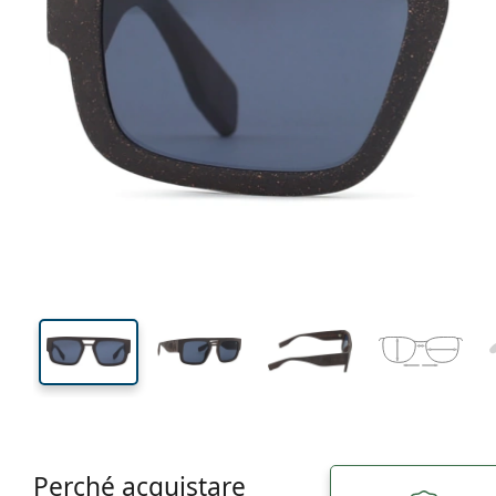
133 mm
Larghezza montatura
Diametr
lente (Cali
39 mm
50 mm
Altezza lente
Diametro lente (Calibro)
Perché acquistare