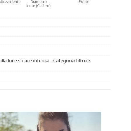
 degli occhiali da sole. Alcuni modelli possono
Altezza lente
Diametro
Ponte
lente (Calibro)
con un panno.
ssimi modelli dei migliori marchi.
alla luce solare intensa - Categoria filtro 3