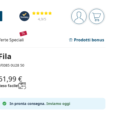
Barra di navigazione
Valutazione
sei connesso
Il carrel
4,9
/5
fferte speciali
Prodotti bonus
Fila
SFI085 0U28 50
61,99 €
Reso facile!
In pronta consegna.
Inviamo oggi