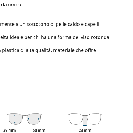
 da uomo.
mente a un sottotono di pelle caldo e capelli
elta ideale per chi ha una forma del viso rotonda,
 plastica di alta qualità, materiale che offre
terare il contrasto o distorcere i colori.
o la leggerezza e la resistenza alla rottura.
ione al 100% dalla luce solare. Le lenti degli
tegoria 3 (trasmissione della luce 8–18%). Sono
 in città.
riginale. Il colore della custodia e il suo design
39 mm
50 mm
23 mm