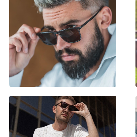
Forma montatura:
Squadrata
Colore montatura:
Marrone
Materiale montatura:
Plastica
Taglia:
M
Larghezza montatura:
133 mm
Lunghezza asta (Asta):
145 mm
Ponte:
23 mm
Peso:
100 g
Naselli regolabili:
No
Cerniere a molla:
No
Accessori
Custodia:
Sì
Panno per pulizia:
Sì
Altro