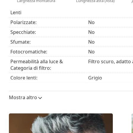
Larghezza montatura
Lunghezza asta (Asta)
Il panno in dotazione è ideale per la pulizia e la cura
essere forniti con un sacchetto di tessuto anziché 
Lenti
Esplora l'intera gamma di
occhiali da sole
e scopri tanti
Polarizzate:
No
Specchiate:
No
Sfumate:
No
Fotocromatiche:
No
Permeabilità alla luce &
Filtro scuro, adatto 
Categoria di filtro:
Colore lenti:
Grigio
Altezza lente:
39 mm
Mostra altro
Diametro lente (Calibro):
50 mm
Materiale delle lenti:
Plastica
Filtro UV 400:
Sì
Montatura