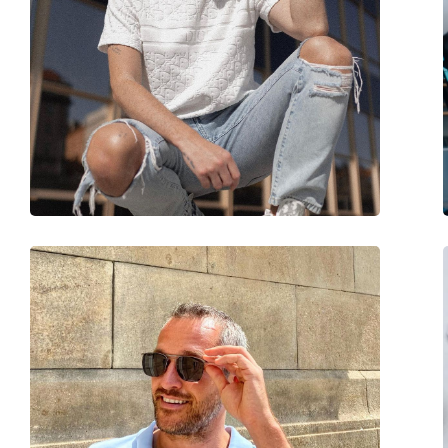
Sesso:
Uomo
Categorie:
Occhiali da sole
Marca:
Fila
Utilizzo:
Moda
Codice:
SFI085 0U28 50