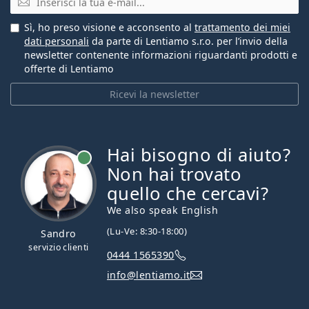
Sì, ho preso visione e acconsento al
trattamento dei miei
dati personali
da parte di Lentiamo s.r.o. per l’invio della
newsletter contenente informazioni riguardanti prodotti e
offerte di Lentiamo
Ricevi la newsletter
Hai bisogno di aiuto?
è online
Non hai trovato
quello che cercavi?
We also speak English
(Lu-Ve: 8:30-18:00)
Sandro
servizio clienti
0444 1565390
info@lentiamo.it