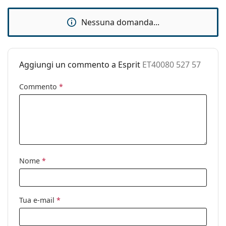
Accessori
Nessuna domanda...
Custodia:
Sì
Panno per
Sì
pulizia:
Aggiungi un commento a Esprit
ET40080 527 57
Altro
Commento
*
Sesso:
Uomo
Categorie:
Occhiali da sole
Marca:
Esprit
Utilizzo:
Moda
Codice:
ET40080 527 57
Nome
*
Tua e-mail
*