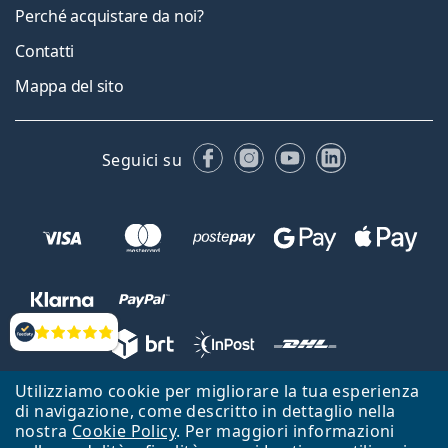
Perché acquistare da noi?
Contatti
Mappa del sito
Facebook
Instagram
YouTube
LinkedIn
Seguici su
Valutazione
Utilizziamo cookie per migliorare la tua esperienza
Lentiamo s.r.o., Vídeňská 12, 37833 Nová Bystřice, Repubblica Ceca.
di navigazione, come descritto in dettaglio nella
Partita IVA: CZ26104784
nostra
Cookie Policy
. Per maggiori informazioni