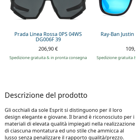
0444 1565390
Gucci
Tutte le soluzioni
Tutte le marche
è online
Persol
Prada
Prada Linea Rossa 0PS 04WS
Ray-Ban Justin 
DG006F 39
Tutte le marche
206,90 €
109,9
Spedizione gratuita
&
in pronta consegna
Spedizione gratuita
&
i
Descrizione del prodotto
Gli occhiali da sole Esprit si distinguono per il loro
design elegante e giovane. Il brand è riconosciuto per i
materiali di elevata qualità impiegati nella realizzazione
di ciascuna montatura ed uno stile che ammicca al
lusso senza penalizzare il rapporto qualità/prezzo.