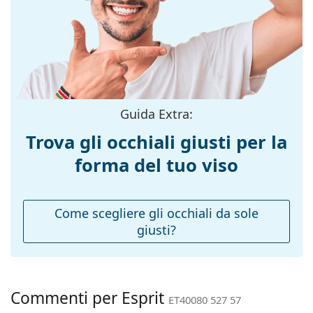
montatura:
Colore
Verde
montatura:
Materiale
Plastica
montatura:
Taglia:
M
Guida Extra:
Larghezza
140 mm
Trova gli occhiali giusti per la
montatura:
forma del tuo viso
Lunghezza asta
145 mm
(Asta):
Ponte:
18 mm
Come scegliere gli occhiali da sole
giusti?
Peso:
215 g
Naselli
No
regolabili:
Cerniere a
No
Commenti per Esprit
ET40080 527 57
molla: