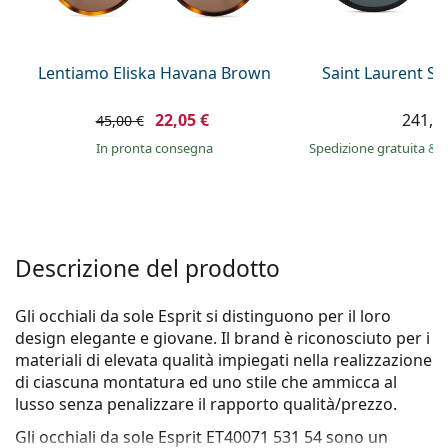
è offline
Persol
Prada
Lentiamo Eliska Havana Brown
Saint Laurent S
Tutte le marche
22,05 €
241,9
45,00 €
in pronta consegna
Spedizione gratuita
&
i
Descrizione del prodotto
Gli occhiali da sole Esprit si distinguono per il loro
design elegante e giovane. Il brand è riconosciuto per i
materiali di elevata qualità impiegati nella realizzazione
di ciascuna montatura ed uno stile che ammicca al
lusso senza penalizzare il rapporto qualità/prezzo.
Gli occhiali da sole
Esprit ET40071 531 54
sono un