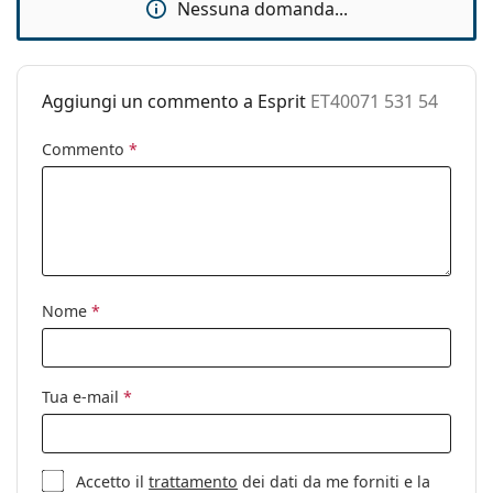
Nessuna domanda...
Custodia:
Sì
Panno per
Sì
pulizia:
Aggiungi un commento a Esprit
ET40071 531 54
Altro
Commento
*
Sesso:
Donna
Categorie:
Occhiali da sole
Marca:
Esprit
Utilizzo:
Moda
Codice:
ET40071 531 54
Nome
*
Tua e-mail
*
Accetto il
trattamento
dei dati da me forniti e la