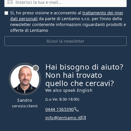
Sì, ho preso visione e acconsento al
trattamento dei miei
dati personali
da parte di Lentiamo s.r.o. per l’invio della
newsletter contenente informazioni riguardanti prodotti e
offerte di Lentiamo
Ricevi la newsletter
Hai bisogno di aiuto?
è offline
Non hai trovato
quello che cercavi?
We also speak English
(Lu-Ve: 8:30-18:00)
Sandro
servizio clienti
0444 1565390
info@lentiamo.it