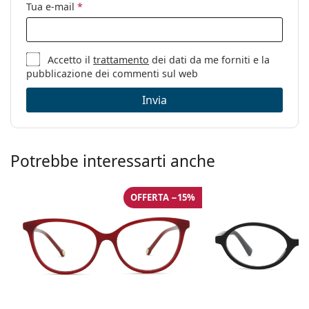
Tua e-mail
*
Panno per
Sì
pulizia:
Altro
Accetto il
trattamento
dei dati da me forniti e la
Sesso:
Donna
pubblicazione dei commenti sul web
Categorie:
Occhiali da vista
Invia
Marca:
Esprit
Codice:
ET33483 531 53
Potrebbe interessarti anche
OFFERTA −15%