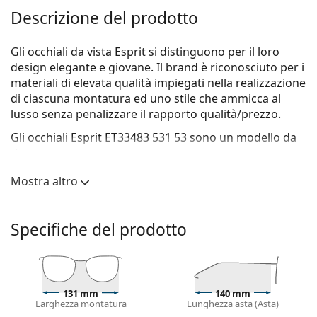
Descrizione del prodotto
Gli occhiali da vista Esprit si distinguono per il loro
design elegante e giovane. Il brand è riconosciuto per i
materiali di elevata qualità impiegati nella realizzazione
di ciascuna montatura ed uno stile che ammicca al
lusso senza penalizzare il rapporto qualità/prezzo.
Gli occhiali
Esprit ET33483 531 53
sono un modello da
donna.
Vorresti vedere come ti stanno questi occhiali? Prova la
Mostra altro
funzione Specchio Virtuale di Lentiamo.
Montatura per occhiali
Specifiche del prodotto
Il colore rosso della montatura si abbina
perfettamente a un sottotono di pelle caldo e capelli
neri, castano scuro, bianchi o grigi.
Le montature rettangolari sono la scelta ideale per
131 mm
140 mm
chi ha una forma del viso ovale o rotonda.
Larghezza montatura
Lunghezza asta (Asta)
La montatura degli occhiali è realizzata in plastica di