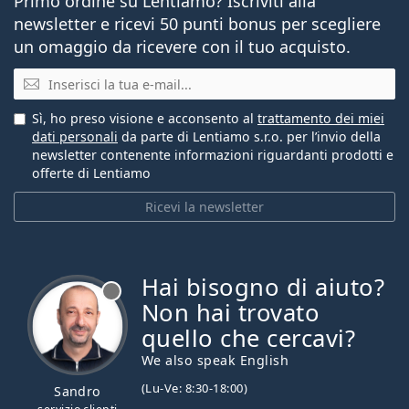
Primo ordine su Lentiamo? Iscriviti alla
newsletter e ricevi 50 punti bonus per scegliere
un omaggio da ricevere con il tuo acquisto.
E-mail
Sì, ho preso visione e acconsento al
trattamento dei miei
dati personali
da parte di Lentiamo s.r.o. per l’invio della
newsletter contenente informazioni riguardanti prodotti e
offerte di Lentiamo
Ricevi la newsletter
Hai bisogno di aiuto?
è offline
Non hai trovato
quello che cercavi?
We also speak English
(Lu-Ve: 8:30-18:00)
Sandro