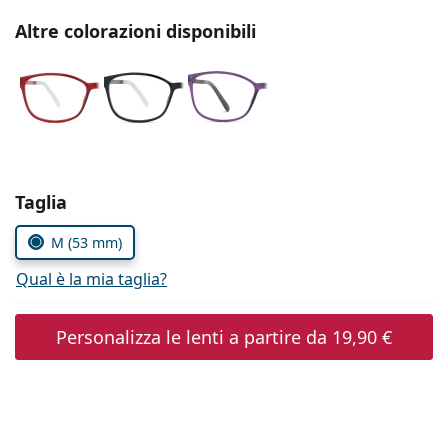
è offline
Persol
Altre colorazioni disponibili
Prada
Tutte le marche
Seleziona i parametri
Taglia
M (53 mm)
Qual è la mia taglia?
Personalizza le lenti a partire da
19,90 €