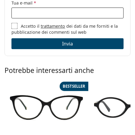
pulizia:
Tua e-mail
*
Altro
Sesso:
Donna
Accetto il
trattamento
dei dati da me forniti e la
Categorie:
Occhiali da vista
pubblicazione dei commenti sul web
Marca:
Esprit
Invia
Codice:
ET17444N 538 52
Potrebbe interessarti anche
BESTSELLER