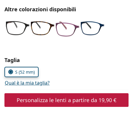
è offline
Persol
Altre colorazioni disponibili
Prada
Tutte le marche
Seleziona i parametri
Taglia
S (52 mm)
Qual è la mia taglia?
Personalizza le lenti a partire da
19,90 €