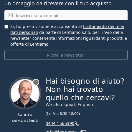
un omaggio da ricevere con il tuo acquisto.
E-mail
Sì, ho preso visione e acconsento al
trattamento dei miei
dati personali
da parte di Lentiamo s.r.o. per l’invio della
newsletter contenente informazioni riguardanti prodotti e
offerte di Lentiamo
Ricevi la newsletter
Hai bisogno di aiuto?
è offline
Non hai trovato
quello che cercavi?
We also speak English
(Lu-Ve: 8:30-18:00)
Sandro
servizio clienti
0444 1565390
info@lentiamo.it