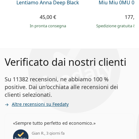
Lentiamo Anna Deep Black
Miu Miu 0MU 01
45,00 €
177,9
in pronta consegna
Spedizione gratuita
&
Verificato dai nostri clienti
Su 11382 recensioni, ne abbiamo 100 %
positive. Dai un'occhiata alle recensioni dei
clienti selezionati.
Altre recensioni su Feedaty
Sempre tutto perfetto ed economico.
Gian R., 3 giorni fa
valutazione 5 di 5