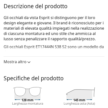
Descrizione del prodotto
Gli occhiali da vista Esprit si distinguono per il loro
design elegante e giovane. Il brand è riconosciuto per i
materiali di elevata qualità impiegati nella realizzazione
di ciascuna montatura ed uno stile che ammicca al
lusso senza penalizzare il rapporto qualità/prezzo.
Gli occhiali
Esprit ET17444N 538 52
sono un modello da
donna.
Vorresti vedere come ti stanno questi occhiali? Prova la
Mostra altro
funzione Specchio Virtuale di Lentiamo.
Montatura per occhiali
Specifiche del prodotto
Il colore nero della montatura si abbina
perfettamente a un sottotono di pelle freddo e
capelli biondo chiaro, castano chiaro o nero.
Le montature rettangolari sono la scelta ideale per
128 mm
145 mm
chi ha una forma del viso ovale o rotonda.
Larghezza montatura
Lunghezza asta (Asta)
La montatura degli occhiali è realizzata in plastica di