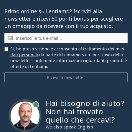
Primo ordine su Lentiamo? Iscriviti alla
newsletter e ricevi 50 punti bonus per scegliere
un omaggio da ricevere con il tuo acquisto.
E-mail
Sì, ho preso visione e acconsento al
trattamento dei miei
dati personali
da parte di Lentiamo s.r.o. per l’invio della
newsletter contenente informazioni riguardanti prodotti e
offerte di Lentiamo
Ricevi la newsletter
Hai bisogno di aiuto?
è online
Non hai trovato
quello che cercavi?
We also speak English