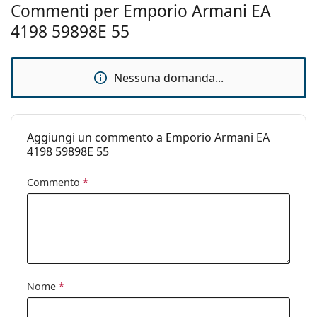
Commenti per Emporio Armani EA
Naselli
No
4198 59898E 55
regolabili:
Cerniere a
No
molla:
Nessuna domanda...
Accessori
Custodia:
Sì
Aggiungi un commento a Emporio Armani EA
Panno per
Sì
4198 59898E 55
pulizia:
Altro
Commento
*
Sesso:
Donna
Categorie:
Occhiali da sole
Marca:
Emporio Armani
Utilizzo:
Moda
Nome
*
Codice:
EA4198 59898E 55