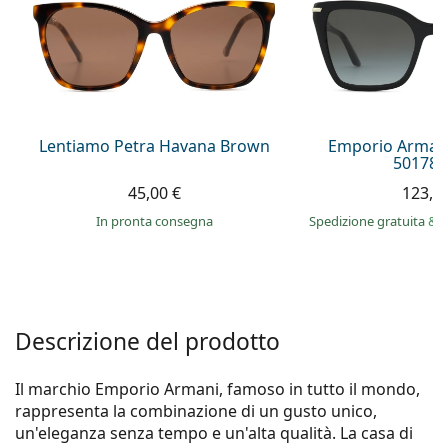
0444 1565390
Gucci
Tutte le soluzioni
Tutte le marche
è online
Persol
Prada
Tutte le marche
Lentiamo Petra Havana Brown
Emporio Arman
50178G
45,00 €
123,9
in pronta consegna
Spedizione gratuita
&
i
Descrizione del prodotto
Il marchio Emporio Armani, famoso in tutto il mondo,
rappresenta la combinazione di un gusto unico,
un'eleganza senza tempo e un'alta qualità. La casa di