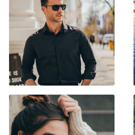
Forma montatura:
Rettangolare
Colore montatura:
Nero
Materiale montatura:
Plastica
Taglia:
M
Larghezza montatura:
135 mm
Lunghezza asta (Asta):
145 mm
Ponte:
11 mm
Peso:
80 g
Naselli regolabili:
No
Cerniere a molla:
No
Accessori
Custodia:
Sì
Panno per pulizia:
Sì
Altro