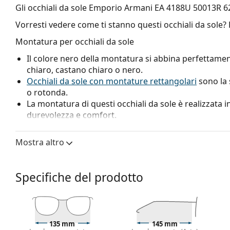
Gli occhiali da sole
Emporio Armani EA 4188U 50013R 6
Vorresti vedere come ti stanno questi occhiali da sole?
Montatura per occhiali da sole
Il colore nero della montatura si abbina perfettamen
chiaro, castano chiaro o nero.
Occhiali da sole con montature rettangolari
sono la 
o rotonda.
La montatura di questi occhiali da sole è realizzata in
durevolezza e comfort.
Lenti per occhiali da sole
Mostra altro
Le lenti verdi riducono l'intensità della luce senza alt
Le lenti sono in plastica, i cui innegabili vantaggi son
Le lenti
specchiate
sono caratterizzate da una superfi
Specifiche del prodotto
quantità di luce che entra nell'occhio. Questa capaci
estremamente adatti in ambienti molto luminosi o ab
o durante lo sci. Queste lenti offrono un grande co
percezione del colore.
135 mm
145 mm
Hanno una protezione UV 400, che fornisce una protez