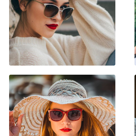
Sesso:
Uomo
Categorie:
Occhiali da sole
Marca:
Emporio Armani
Utilizzo:
Moda
Codice:
EA 4188U 50013R 6