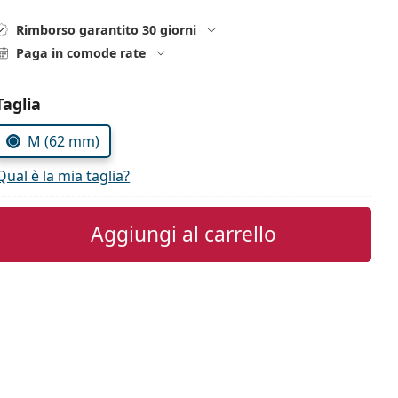
Rimborso garantito 30 giorni
Paga in comode rate
Seleziona i parametri
Taglia
M (62 mm)
Qual è la mia taglia?
Aggiungi al carrello