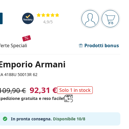
Barra di navigazione
Valutazione
sei connesso
Il carrel
4,9
/5
fferte speciali
Prodotti bonus
Emporio Armani
EA 4188U 50013R 62
92,31 €
109,90 €
Solo 1 in stock
Spedizione gratuita e reso facile!
In pronta consegna.
Disponibile 10/8