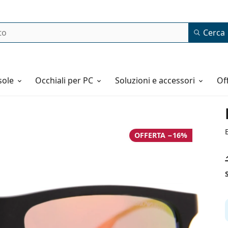
Cerca
o
sole
Occhiali per PC
Soluzioni e accessori
o
OFFERTA −16%