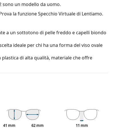
2
sono un modello da uomo.
 Prova la funzione Specchio Virtuale di Lentiamo.
te a un sottotono di pelle freddo e capelli biondo
scelta ideale per chi ha una forma del viso ovale
 plastica di alta qualità, materiale che offre
erare il contrasto o distorcere i colori.
o la leggerezza e la resistenza alla rottura.
cie altamente riflettente della lente. Riduce la
tà rende gli
occhiali da sole a specchio
baglianti, ad esempio nelle giornate di sole
mfort visivo ma possono distorcere leggermente la
41 mm
62 mm
11 mm
ione al 100% dalla luce solare. Le lenti degli