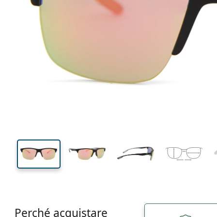
135 mm
Larghezza montatura
Diametr
lente (Cali
41 mm
62 mm
Altezza lente
Diametro lente (Calibro)
Perché acquistare