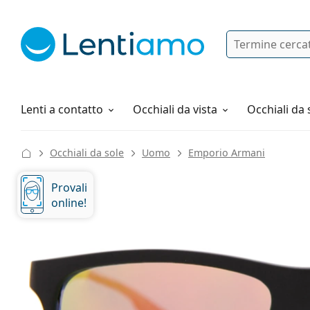
Ricerca
Ho già un account cliente Lentiam
Navigazione del sito
Soluzioni
Tutto sugli acquisti
Lenti a contatto
Occhiali da vista
Occhiali da 
Occhiali da sole
Uomo
Emporio Armani
Provali
online!