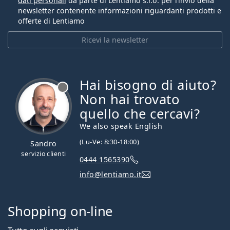
dati personali
da parte di Lentiamo s.r.o. per l’invio della
newsletter contenente informazioni riguardanti prodotti e
offerte di Lentiamo
Ricevi la newsletter
Hai bisogno di aiuto?
è offline
Non hai trovato
quello che cercavi?
We also speak English
(Lu-Ve: 8:30-18:00)
Sandro
servizio clienti
0444 1565390
info@lentiamo.it
Shopping on-line