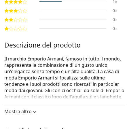
1×
0×
0×
0×
Descrizione del prodotto
Il marchio Emporio Armani, famoso in tutto il mondo,
rappresenta la combinazione di un gusto unico,
un'eleganza senza tempo e un'alta qualità. La casa di
moda Emporio Armani si focalizza sulle ultime
tendenze e i suoi prodotti sono ricercati in particolar
modo dai giovani. Gli iconici occhiali da sole di Emporio
Armani con il classico logo dell'aquila sulle stanghette,
sono un ottimo accessorio per tutti gli appassionati di
moda.
Mostra altro
Gli occhiali da sole
Emporio Armani EA 4176 502573 54
sono un modello da donna.