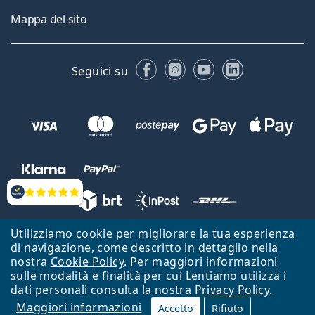
Mappa del sito
Facebook
Instagram
YouTube
LinkedIn
Seguici su
Valutazione
Utilizziamo cookie per migliorare la tua esperienza
Lentiamo s.r.o., Vídeňská 12, 37833 Nová Bystřice, Repubblica Ceca.
di navigazione, come descritto in dettaglio nella
Partita IVA: CZ26104784
nostra
Cookie Policy
. Per maggiori informazioni
sulle modalità e finalità per cui Lentiamo utilizza i
Torna alla Home Page
Vai all'inizio
dati personali consulta la nostra
Privacy Policy
.
Maggiori informazioni
Il sito Lentiamo.it è proprietà di Lentiamo s.r.o., che ne detiene la
Accetto
Rifiuto