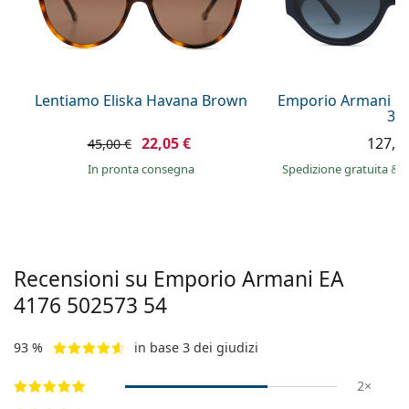
è offline
Persol
Prada
Tutte le marche
Lentiamo Eliska Havana Brown
Emporio Armani E
36
22,05 €
127,9
45,00 €
in pronta consegna
Spedizione gratuita
&
i
Recensioni su Emporio Armani
EA
4176 502573 54
93 %
in base 3 dei giudizi
2×