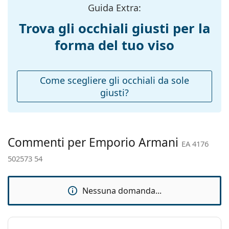
Taglia:
S
Guida Extra:
Esplora l'intera gamma di
occhiali da sole
e scopri
tantissimi modelli dei migliori marchi.
Larghezza
127 mm
Trova gli occhiali giusti per la
montatura:
forma del tuo viso
Lunghezza asta
140 mm
(Asta):
Ponte:
18 mm
Come scegliere gli occhiali da sole
giusti?
Peso:
110 g
Naselli
No
regolabili:
Cerniere a
No
Commenti per Emporio Armani
EA 4176
molla:
502573 54
Accessori
Custodia:
Sì
Nessuna domanda...
Panno per
Sì
pulizia:
Altro