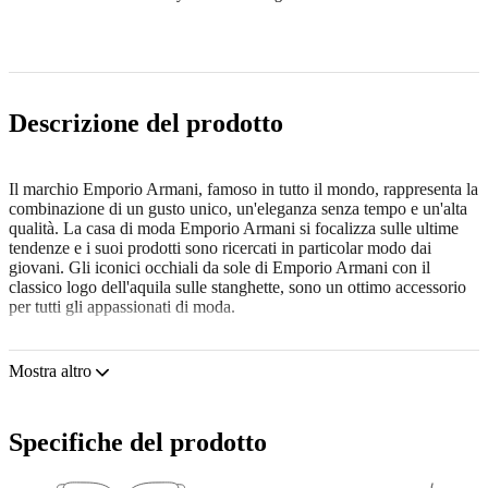
Descrizione del prodotto
Il marchio Emporio Armani, famoso in tutto il mondo, rappresenta la
combinazione di un gusto unico, un'eleganza senza tempo e un'alta
qualità. La casa di moda Emporio Armani si focalizza sulle ultime
tendenze e i suoi prodotti sono ricercati in particolar modo dai
giovani. Gli iconici occhiali da sole di Emporio Armani con il
classico logo dell'aquila sulle stanghette, sono un ottimo accessorio
per tutti gli appassionati di moda.
Gli occhiali da sole
Emporio Armani EA 4163 58758G 56
sono
un modello da uomo.
Mostra altro
Vorresti vedere come ti stanno questi occhiali da sole? Prova la
funzione Specchio Virtuale di Lentiamo.
Specifiche del prodotto
Montatura per occhiali da sole