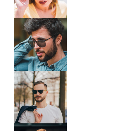
Emporio Armani
Marca:
Utilizzo:
Moda
Codice:
EA4163 58758G 56