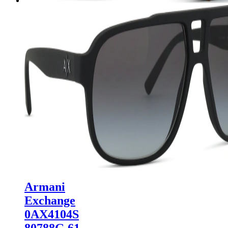
Armani
Exchange
0AX4104S