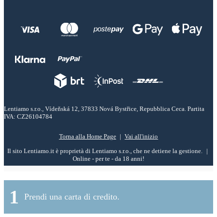
Lentiamo s.r.o., Vídeňská 12, 37833 Nová Bystřice, Repubblica Ceca. Partita
IVA: CZ26104784
Torna alla Home Page
Vai all'inizio
Il sito Lentiamo.it è proprietà di Lentiamo s.r.o., che ne detiene la gestione.
Online - per te - da 18 anni!
1
Prendi una carta di credito.