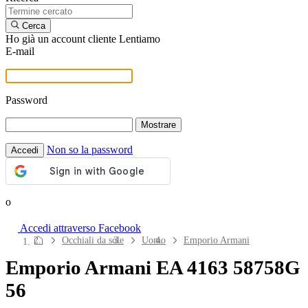
Cerca
Ho già un account cliente Lentiamo
E-mail
Password
Mostrare
Non so la password
Accedi
o
Accedi attraverso Facebook
Navigazione
Occhiali da sole
Uomo
Emporio Armani
del
Emporio Armani EA 4163 58758G
sito
56
Lenti a contatto