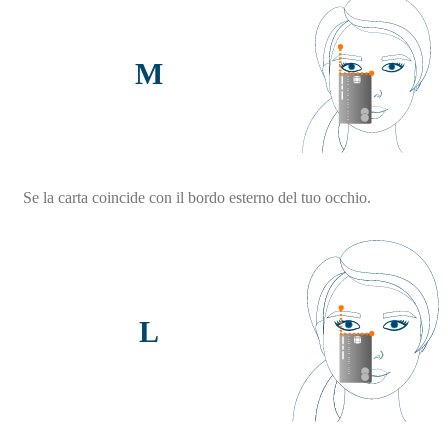
M
Se la carta coincide con il bordo esterno del tuo occhio.
L