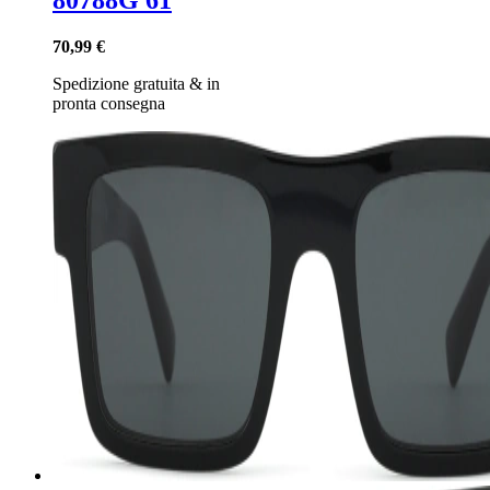
80788G 61
70,99 €
Spedizione gratuita
&
in
pronta consegna