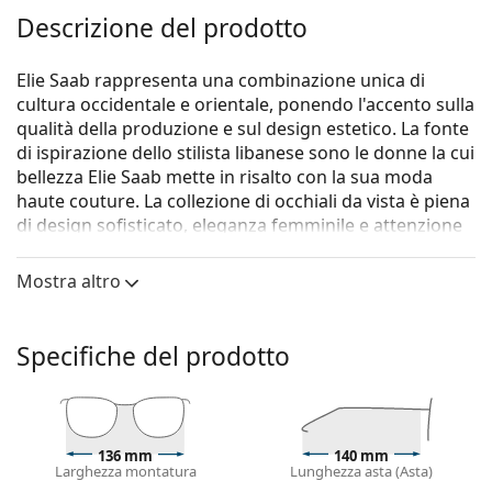
Descrizione del prodotto
Elie Saab rappresenta una combinazione unica di
cultura occidentale e orientale, ponendo l'accento sulla
qualità della produzione e sul design estetico. La fonte
di ispirazione dello stilista libanese sono le donne la cui
bellezza Elie Saab mette in risalto con la sua moda
haute couture. La collezione di occhiali da vista è piena
di design sofisticato, eleganza femminile e attenzione
ai dettagli.
Mostra altro
Gli occhiali
Elie Saab ES 050/G 2IK 16 53
sono un
modello da donna.
Montatura per occhiali
Specifiche del prodotto
Il colore marrone della montatura si abbina
perfettamente a un sottotono di pelle caldo e capelli
castano chiaro, nero o biondo scuro.
Le montature squadrate sono la scelta ideale per
136 mm
140 mm
Larghezza montatura
Lunghezza asta (Asta)
chi ha una forma del viso rotonda, ovale