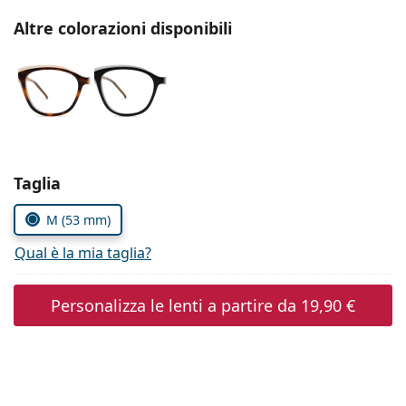
è offline
Persol
Altre colorazioni disponibili
Prada
Tutte le marche
Seleziona i parametri
Taglia
M (53 mm)
Qual è la mia taglia?
Personalizza le lenti a partire da
19,90 €