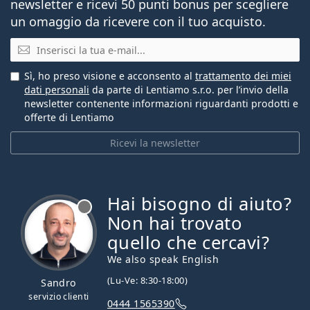
newsletter e ricevi 50 punti bonus per scegliere
un omaggio da ricevere con il tuo acquisto.
E-mail
Sì, ho preso visione e acconsento al
trattamento dei miei
dati personali
da parte di Lentiamo s.r.o. per l’invio della
newsletter contenente informazioni riguardanti prodotti e
offerte di Lentiamo
Ricevi la newsletter
Hai bisogno di aiuto?
è offline
Non hai trovato
quello che cercavi?
We also speak English
(Lu-Ve: 8:30-18:00)
Sandro
servizio clienti
0444 1565390