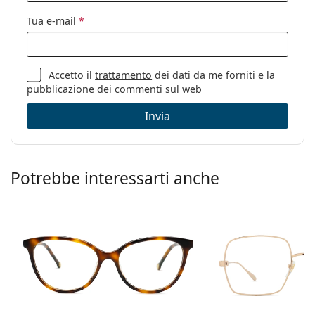
Sesso:
Donna
Tua e-mail
*
Categorie:
Occhiali da vista
Marca:
Elie Saab
Accetto il
trattamento
dei dati da me forniti e la
Codice:
ES 050/G 2IK 16 53
pubblicazione dei commenti sul web
Invia
Potrebbe interessarti anche