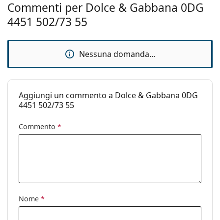
Cerniere a
No
Commenti per Dolce & Gabbana 0DG
molla:
4451 502/73 55
Accessori
Custodia:
Sì
Nessuna domanda...
Panno per
Sì
pulizia:
Altro
Aggiungi un commento a Dolce & Gabbana 0DG
Sesso:
Uomo
4451 502/73 55
Categorie:
Occhiali da sole
Commento
*
Marca:
Dolce & Gabbana
Utilizzo:
Moda
Codice:
0DG4451 502/73 55
Nome
*