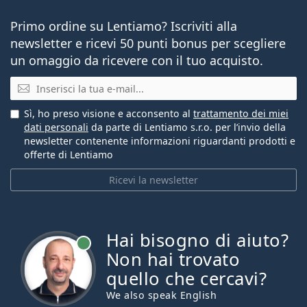
Primo ordine su Lentiamo? Iscriviti alla
newsletter e ricevi 50 punti bonus per scegliere
un omaggio da ricevere con il tuo acquisto.
E-mail
Sì, ho preso visione e acconsento al
trattamento dei miei
dati personali
da parte di Lentiamo s.r.o. per l’invio della
newsletter contenente informazioni riguardanti prodotti e
offerte di Lentiamo
Ricevi la newsletter
Hai bisogno di aiuto?
è online
Non hai trovato
quello che cercavi?
We also speak English