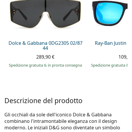
0444 1565390
Gucci
Tutte le soluzioni
Tutte le marche
è online
Persol
Prada
Tutte le marche
Dolce & Gabbana 0DG2305 02/87
Ray-Ban Justin 
44
289,90 €
109,9
Spedizione gratuita
&
in pronta consegna
Spedizione gratuita
&
i
Descrizione del prodotto
Gli occhiali da sole dell'iconico Dolce & Gabbana
combinano l'intramontabile eleganza con il design
moderno. Le iniziali D&G sono diventate un simbolo