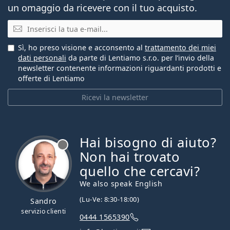
un omaggio da ricevere con il tuo acquisto.
E-mail
Sì, ho preso visione e acconsento al
trattamento dei miei
dati personali
da parte di Lentiamo s.r.o. per l’invio della
newsletter contenente informazioni riguardanti prodotti e
offerte di Lentiamo
Ricevi la newsletter
Hai bisogno di aiuto?
è offline
Non hai trovato
quello che cercavi?
We also speak English
(Lu-Ve: 8:30-18:00)
Sandro
servizio clienti
0444 1565390