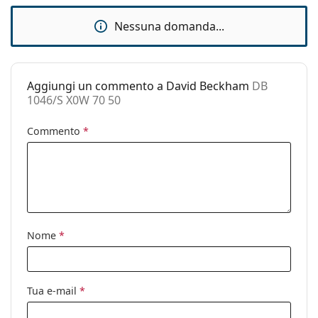
Accessori
Nessuna domanda...
Custodia:
Sì
Panno per
Sì
pulizia:
Aggiungi un commento a David Beckham
DB
Altro
1046/S X0W 70 50
Sesso:
Uomo
Commento
*
Categorie:
Occhiali da sole
Marca:
David Beckham
Utilizzo:
Moda
Codice:
DB 1046/S X0W 70 50
Nome
*
Tua e-mail
*