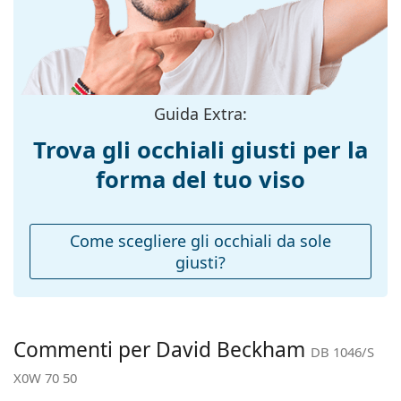
Colore
forniti con un sacchetto di tessuto anziché con un
Nero
montatura:
panno.
Esplora l'intera gamma di
Colore
Grigio
occhiali da sole
e scopri
tantissimi modelli dei migliori marchi.
secondario della
montatura:
Guida Extra:
Materiale
Plastica
montatura:
Trova gli occhiali giusti per la
Taglia:
M
forma del tuo viso
Larghezza
137 mm
montatura:
Come scegliere gli occhiali da sole
Lunghezza asta
145 mm
giusti?
(Asta):
Ponte:
22 mm
Peso:
120 g
Commenti per David Beckham
DB 1046/S
Naselli
No
X0W 70 50
regolabili: