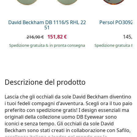
è offline
Persol
Prada
David Beckham DB 1116/S RHL 22
Persol PO3092S
51
Tutte le marche
151,82 €
145,9
216,90 €
Spedizione gratuita
&
in pronta consegna
Spedizione gratuita
&
i
Descrizione del prodotto
Lascia che gli occhiali da sole David Beckham diventino
i tuoi fedeli compagni d'avventura. Scegli ora il tuo paio
preferito con spedizione gratis! I design essenziali ma
originali della collezione uomo DB Eyewear sono
iconici e senza tempo. Gli occhiali da sole David
Beckham sono stati creati in collaborazione con Safilo,