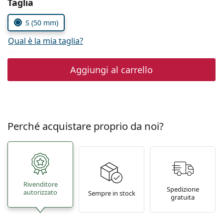
Seleziona i parametri
Taglia
è offline
Persol
S (50 mm)
Prada
Qual è la mia taglia?
Tutte le marche
Aggiungi al carrello
Perché acquistare proprio da noi?
Rivenditore
Spedizione
autorizzato
Sempre in stock
gratuita