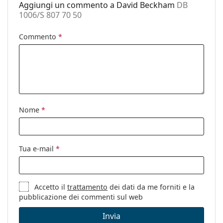
Categorie:
Occhiali da sole
Aggiungi un commento a David Beckham
DB
1006/S 807 70 50
Marca:
David Beckham
Commento
*
Utilizzo:
Moda
Codice:
DB 1006/S 807 70 50
Nome
*
Tua e-mail
*
Accetto il
trattamento
dei dati da me forniti e la
pubblicazione dei commenti sul web
Invia