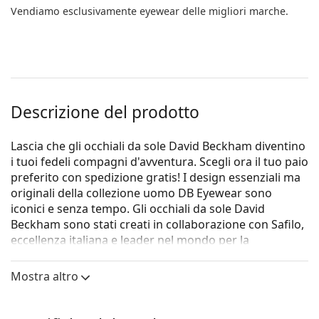
Vendiamo esclusivamente eyewear delle migliori marche.
Descrizione del prodotto
Lascia che gli occhiali da sole David Beckham diventino
i tuoi fedeli compagni d'avventura. Scegli ora il tuo paio
preferito con spedizione gratis! I design essenziali ma
originali della collezione uomo DB Eyewear sono
iconici e senza tempo. Gli occhiali da sole David
Beckham sono stati creati in collaborazione con Safilo,
eccellenza italiana e leader nel mondo per la
manifattura di occhiali, e sono perfetti per chi ama la
moda d'ispirazione vintage ed è alla ricerca di un look
Mostra altro
classico ma originale.
Gli occhiali da sole
David Beckham DB 1006/S 807 70 50