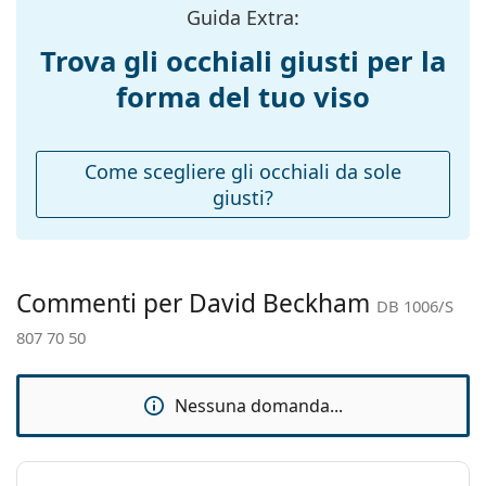
Taglia:
S
Guida Extra:
Larghezza
128 mm
Trova gli occhiali giusti per la
montatura:
forma del tuo viso
Lunghezza asta
145 mm
(Asta):
Ponte:
22 mm
Come scegliere gli occhiali da sole
giusti?
Peso:
100 g
Naselli
No
regolabili:
Accessori
Commenti per David Beckham
DB 1006/S
Custodia:
Sì
807 70 50
Panno per
Sì
pulizia:
Nessuna domanda...
Altro
Sesso:
Uomo