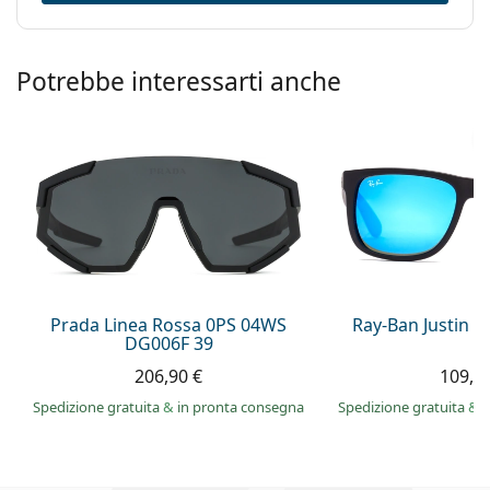
Potrebbe interessarti anche
Prada Linea Rossa 0PS 04WS
Ray-Ban Justin 
DG006F 39
206,90 €
109,9
Spedizione gratuita
&
in pronta consegna
Spedizione gratuita
&
i