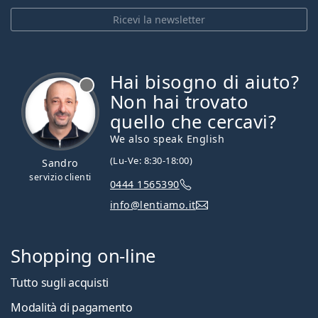
Ricevi la newsletter
Hai bisogno di aiuto?
è offline
Non hai trovato
quello che cercavi?
We also speak English
(Lu-Ve: 8:30-18:00)
Sandro
servizio clienti
0444 1565390
info@lentiamo.it
Shopping on-line
Tutto sugli acquisti
Modalità di pagamento