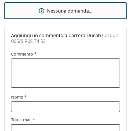
Custodia:
Sì
Nessuna domanda...
Panno per
Sì
pulizia:
Altro
Aggiungi un commento a Carrera Ducati
Carduc
Sesso:
Uomo
005/S R6S T4 53
Categorie:
Occhiali da sole
Commento
*
Marca:
Carrera
Utilizzo:
Moda
Codice:
Carduc 005/S R6S T4 53
Nome
*
Tua e-mail
*