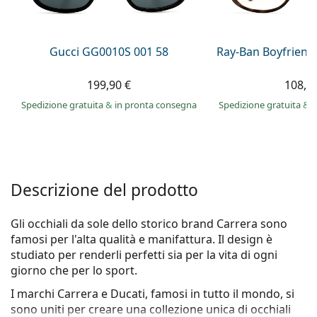
è offline
Persol
Prada
Gucci GG0010S 001 58
Ray-Ban Boyfriend
Tutte le marche
199,90 €
108,9
Spedizione gratuita
&
in pronta consegna
Spedizione gratuita
&
i
Descrizione del prodotto
Gli occhiali da sole dello storico brand Carrera sono
famosi per l'alta qualità e manifattura. Il design è
studiato per renderli perfetti sia per la vita di ogni
giorno che per lo sport.
I marchi Carrera e Ducati, famosi in tutto il mondo, si
sono uniti per creare una collezione unica di occhiali