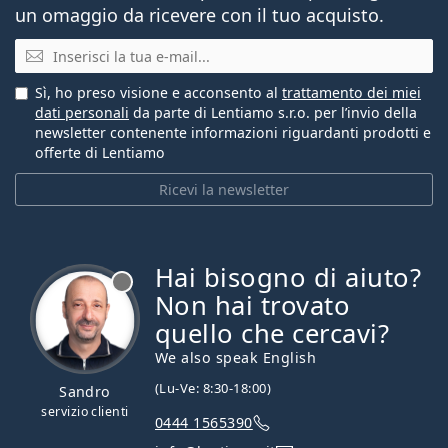
un omaggio da ricevere con il tuo acquisto.
E-mail
Sì, ho preso visione e acconsento al
trattamento dei miei
dati personali
da parte di Lentiamo s.r.o. per l’invio della
newsletter contenente informazioni riguardanti prodotti e
offerte di Lentiamo
Ricevi la newsletter
Hai bisogno di aiuto?
è offline
Non hai trovato
quello che cercavi?
We also speak English
(Lu-Ve: 8:30-18:00)
Sandro
servizio clienti
0444 1565390