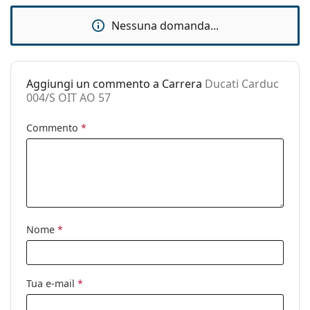
Custodia:
Sì
Nessuna domanda...
Panno per
Sì
pulizia:
Altro
Aggiungi un commento a Carrera
Ducati Carduc
Sesso:
Uomo
004/S OIT AO 57
Categorie:
Occhiali da sole
Commento
*
Marca:
Carrera
Utilizzo:
Moda
Codice:
Ducati Carduc 004/S OIT AO 57
Nome
*
Tua e-mail
*