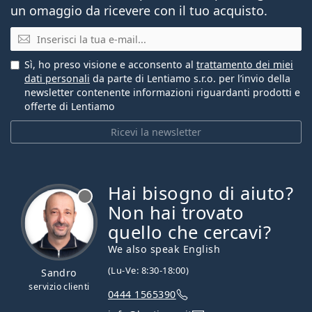
un omaggio da ricevere con il tuo acquisto.
E-mail
Sì, ho preso visione e acconsento al
trattamento dei miei
dati personali
da parte di Lentiamo s.r.o. per l’invio della
newsletter contenente informazioni riguardanti prodotti e
offerte di Lentiamo
Ricevi la newsletter
Hai bisogno di aiuto?
è offline
Non hai trovato
quello che cercavi?
We also speak English
(Lu-Ve: 8:30-18:00)
Sandro
servizio clienti
0444 1565390