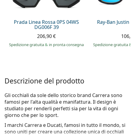
è offline
Persol
Prada
Prada Linea Rossa 0PS 04WS
Ray-Ban Justin 
DG006F 39
Tutte le marche
206,90 €
106,9
Spedizione gratuita
&
in pronta consegna
Spedizione gratuita
&
i
Descrizione del prodotto
Gli occhiali da sole dello storico brand Carrera sono
famosi per l'alta qualità e manifattura. Il design è
studiato per renderli perfetti sia per la vita di ogni
giorno che per lo sport.
I marchi Carrera e Ducati, famosi in tutto il mondo, si
sono uniti per creare una collezione unica di occhiali