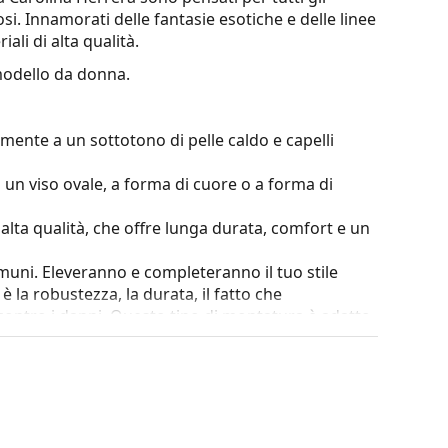
i. Innamorati delle fantasie esotiche e delle linee
li di alta qualità.
odello da donna.
mente a un sottotono di pelle caldo e capelli
 un viso ovale, a forma di cuore o a forma di
i alta qualità, che offre lunga durata, comfort e un
omuni. Eleveranno e completeranno il tuo stile
è la robustezza, la durata, il fatto che
ntro i danni. Questo tipo di montatura è adatto
za ottica.
e. Il colore della custodia e il suo design possono
 degli occhiali da vista. Alcuni modelli possono