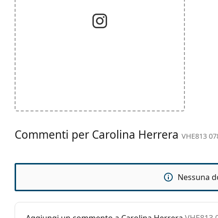
Commenti per Carolina Herrera
VHE813 07
Nessuna d
Aggiungi un commento a Carolina Herrera
VHE813 