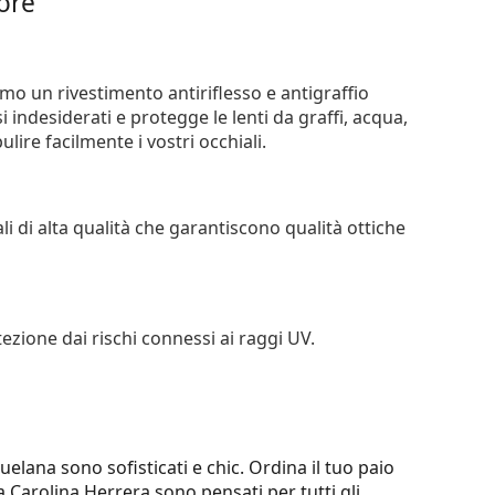
iore
iamo un rivestimento antiriflesso e antigraffio
si indesiderati e protegge le lenti da graffi, acqua,
ire facilmente i vostri occhiali.
li di alta qualità che garantiscono qualità ottiche
tezione dai rischi connessi ai raggi UV.
zuelana sono sofisticati e chic. Ordina il tuo paio
ta Carolina Herrera sono pensati per tutti gli