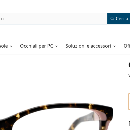
Cerca
o
sole
Occhiali per PC
Soluzioni e accessori
o