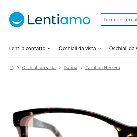
Ricerca
Ho già un account cliente Lentiam
Navigazione del sito
Soluzioni
Tutto sugli acquisti
Lenti a contatto
Occhiali da vista
Occhiali da 
Occhiali da vista
Donna
Carolina Herrera