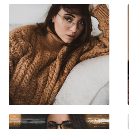
Lunghezza asta (Asta):
135 mm
Ponte:
15 mm
Peso:
100 g
Naselli regolabili:
No
Accessori
Custodia:
Sì
Panno per pulizia:
Sì
Altro
Sesso:
Donna
Categorie:
Occhiali da vista
Marca:
Carolina Herrera
Codice:
VHE813 0780 54