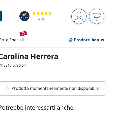
Barra di navigazione
Valutazione
sei connesso
Il carrel
4,9
/5
fferte speciali
Prodotti bonus
Carolina Herrera
VHE813 0780 54
Prodotto momentaneamente non disponibile.
Potrebbe interessarti anche