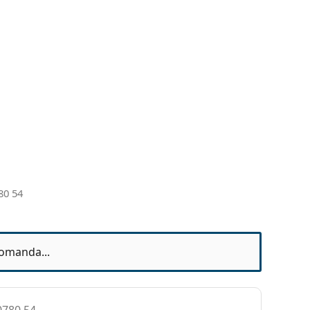
80 54
omanda...
0780 54