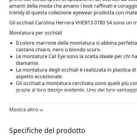
amanti della moda che amano i look raffinati e coraggios
trendy di questa collezione eyewear prodotta con materia
Gli occhiali
Carolina Herrera VHE813 0780 54
sono un m
Montatura per occhiali
Il colore marrone della montatura si abbina perfetta
castano chiaro, nero o biondo scuro.
Le montature Cat Eye sono la scelta ideale per chi ha
diamante.
La montatura degli occhiali è realizzata in plastica d
aspetto eccezionale.
Gli occhiali a montatura cerchiata sono quelli più c
grazie al loro design evidente. Uno dei loro vantaggi 
racchiudono completamente la lente e proteggono co
a tutte le lenti, comprese quelle con maggiore poten
Mostra altro
Accessori
Consegniamo gli occhiali nella loro custodia original
Specifiche del prodotto
variare.
Il panno in dotazione è ideale per la pulizia e la cura