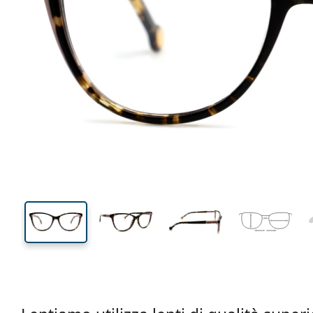
121 mm
Larghezza montatura
Diametr
lente (Cali
41 mm
54 mm
Altezza lente
Diametro lente (Calibro)