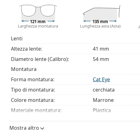
essere forniti con un sacchetto di tessuto anziché 
Esplora l'intera gamma di
occhiali da vista
e scopri la 
121 mm
135 mm
stili, oppure consulta la nostra
guida agli occhiali da vis
Larghezza montatura
Lunghezza asta (Asta)
È un dispositivo medico. Leggere attentamente le istruz
Lenti
Altezza lente:
41 mm
Diametro lente (Calibro):
54 mm
Montatura
Forma montatura:
Cat Eye
Tipo di montatura:
cerchiata
Colore montatura:
Marrone
Materiale montatura:
Plastica
Taglia:
S
Mostra altro
Larghezza montatura:
121 mm