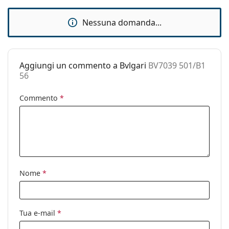
regolabili:
Nessuna domanda...
Cerniere a
No
molla:
Accessori
Aggiungi un commento a Bvlgari
BV7039 501/B1
Custodia:
Sì
56
Panno per
Sì
pulizia:
Commento
*
Altro
Sesso:
Donna
Categorie:
Occhiali da sole
Marca:
Bvlgari
Nome
*
Utilizzo:
Moda
Codice:
BV7039 501/B1 56
Tua e-mail
*