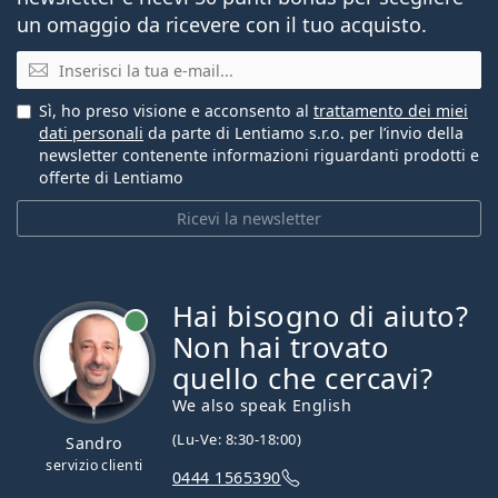
un omaggio da ricevere con il tuo acquisto.
E-mail
Sì, ho preso visione e acconsento al
trattamento dei miei
dati personali
da parte di Lentiamo s.r.o. per l’invio della
newsletter contenente informazioni riguardanti prodotti e
offerte di Lentiamo
Ricevi la newsletter
Hai bisogno di aiuto?
è online
Non hai trovato
quello che cercavi?
We also speak English
(Lu-Ve: 8:30-18:00)
Sandro
servizio clienti
0444 1565390