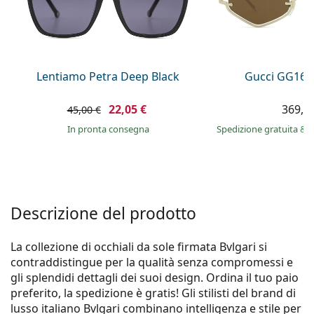
0444 1565390
Gucci
Tutte le soluzioni
Tutte le marche
è online
Persol
Prada
Lentiamo Petra Deep Black
Gucci GG160
Tutte le marche
22,05 €
369,9
45,00 €
in pronta consegna
Spedizione gratuita
&
i
Descrizione del prodotto
La collezione di occhiali da sole firmata Bvlgari si
contraddistingue per la qualità senza compromessi e
gli splendidi dettagli dei suoi design. Ordina il tuo paio
preferito, la spedizione è gratis! Gli stilisti del brand di
lusso italiano Bvlgari combinano intelligenza e stile per