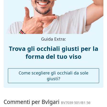
montatura:
Colore
Nero
montatura:
Colore
Argentato
secondario della
montatura:
Guida Extra:
Materiale
Metallo/Plastica
montatura:
Trova gli occhiali giusti per la
Taglia:
M
forma del tuo viso
Larghezza
140 mm
montatura:
Come scegliere gli occhiali da sole
Lunghezza asta
145 mm
giusti?
(Asta):
Ponte:
19 mm
Peso:
380 g
Commenti per Bvlgari
BV7039 501/B1 56
Naselli
No