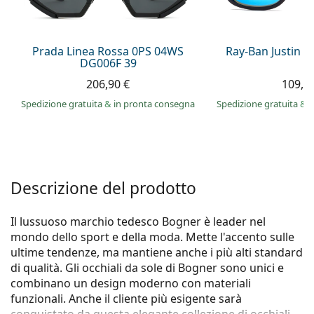
è offline
Persol
Prada
Prada Linea Rossa 0PS 04WS
Ray-Ban Justin 
DG006F 39
Tutte le marche
206,90 €
109,9
Spedizione gratuita
&
in pronta consegna
Spedizione gratuita
&
i
Descrizione del prodotto
Il lussuoso marchio tedesco Bogner è leader nel
mondo dello sport e della moda. Mette l'accento sulle
ultime tendenze, ma mantiene anche i più alti standard
di qualità. Gli occhiali da sole di Bogner sono unici e
combinano un design moderno con materiali
funzionali. Anche il cliente più esigente sarà