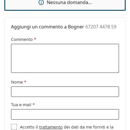
Nessuna domanda...
Custodia:
Sì
Panno per
Sì
pulizia:
Aggiungi un commento a Bogner
67207 4478 59
Altro
Commento
*
Sesso:
Uomo
Categorie:
Occhiali da sole
Marca:
Bogner
Utilizzo:
Moda
Codice:
67207 4478 59
Nome
*
Tua e-mail
*
Accetto il
trattamento
dei dati da me forniti e la