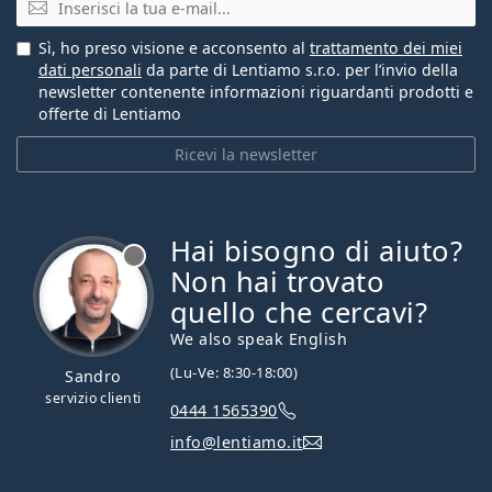
Sì, ho preso visione e acconsento al
trattamento dei miei
dati personali
da parte di Lentiamo s.r.o. per l’invio della
newsletter contenente informazioni riguardanti prodotti e
offerte di Lentiamo
Ricevi la newsletter
Hai bisogno di aiuto?
è offline
Non hai trovato
quello che cercavi?
We also speak English
(Lu-Ve: 8:30-18:00)
Sandro
servizio clienti
0444 1565390
info@lentiamo.it